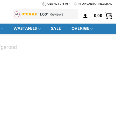
+31(0)624 975 957
INFO@SANITAIRKIEZER.NL
0,00
WASTAFELS
SALE
OVERIGE
fgerond