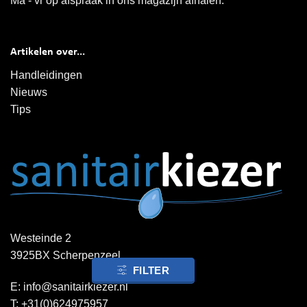
Ma - vr op afspraak in ons magazijn afhalen.
Artikelen over...
Handleidingen
Nieuws
Tips
Westeinde 2
3925BX Scherpenzeel
FILTER
FILTER
E:
info@sanitairkiezer.nl
T:
+31(0)624975957