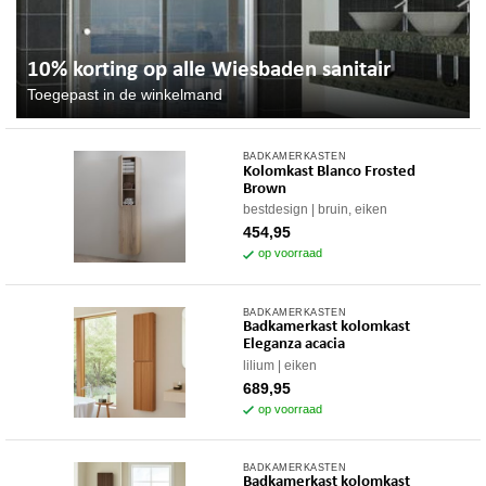
10% korting op alle Wiesbaden sanitair
Toegepast in de winkelmand
BADKAMERKASTEN
Kolomkast Blanco Frosted
Brown
bestdesign
bruin, eiken
454,95
op voorraad
BADKAMERKASTEN
Badkamerkast kolomkast
Eleganza acacia
lilium
eiken
689,95
op voorraad
BADKAMERKASTEN
Badkamerkast kolomkast