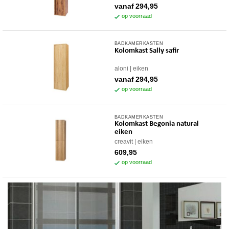
meerdere
vanaf
294,95
variaties.
op voorraad
Deze
optie
BADKAMERKASTEN
Dit
kan
Kolomkast Sally safir
product
gekozen
heeft
worden
aloni
eiken
meerdere
op
vanaf
294,95
variaties.
op voorraad
de
Deze
productpagina
optie
BADKAMERKASTEN
kan
Kolomkast Begonia natural
gekozen
eiken
worden
creavit
eiken
op
609,95
op voorraad
de
productpagina