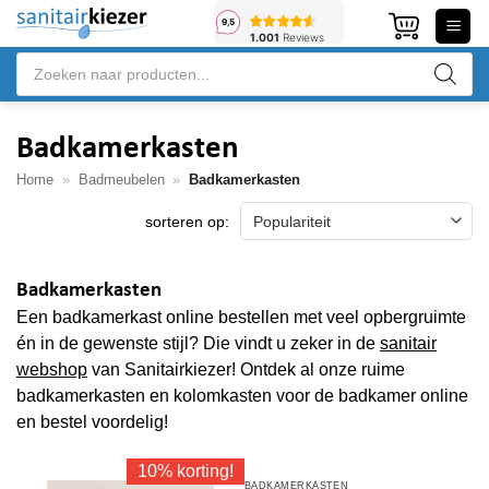
Ga
naar
Producten
inhoud
zoeken
Badkamerkasten
Home
»
Badmeubelen
»
Badkamerkasten
Badkamerkasten
Een badkamerkast online bestellen met veel opbergruimte
én in de gewenste stijl? Die vindt u zeker in de
sanitair
webshop
van Sanitairkiezer! Ontdek al onze ruime
badkamerkasten en kolomkasten voor de badkamer online
en bestel voordelig!
10% korting!
BADKAMERKASTEN