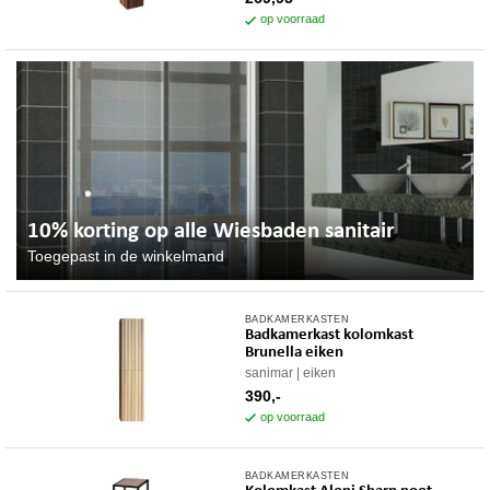
op voorraad
10% korting op alle Wiesbaden sanitair
Toegepast in de winkelmand
BADKAMERKASTEN
Badkamerkast kolomkast
Brunella eiken
sanimar
eiken
390,-
op voorraad
BADKAMERKASTEN