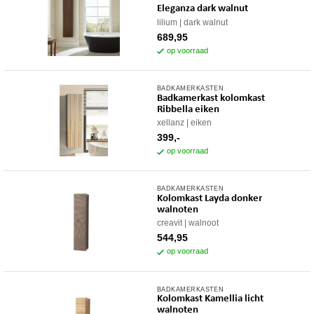
Eleganza dark walnut
lilium
dark walnut
689,95
op voorraad
BADKAMERKASTEN
Badkamerkast kolomkast
Ribbella eiken
xellanz
eiken
399,-
op voorraad
BADKAMERKASTEN
Kolomkast Layda donker
walnoten
creavit
walnoot
544,95
op voorraad
BADKAMERKASTEN
Kolomkast Kamellia licht
walnoten