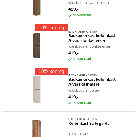
wiesbaden
warm eiken
419,-
op voorraad
10% korting!
BADKAMERKASTEN
Badkamerkast kolomkast
Alvara donker eiken
wiesbaden
donker eiken
419,-
op voorraad
10% korting!
BADKAMERKASTEN
Badkamerkast kolomkast
Alvara cashmere
wiesbaden
beige
419,-
op voorraad
BADKAMERKASTEN
Dit
Kolomkast Sally garda
product
heeft
aloni
eiken