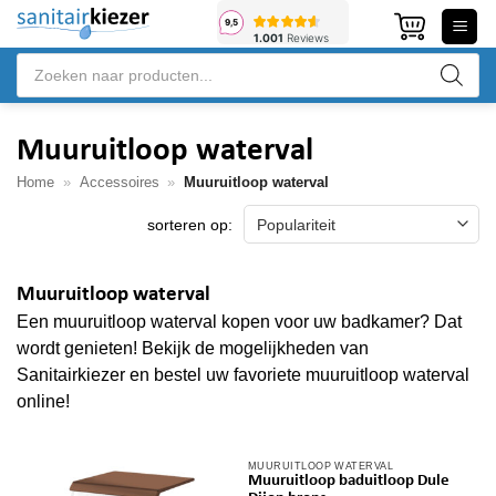
Ga
naar
Producten
inhoud
zoeken
Muuruitloop waterval
Home
»
Accessoires
»
Muuruitloop waterval
Muuruitloop waterval
Een muuruitloop waterval kopen voor uw badkamer? Dat
wordt genieten! Bekijk de mogelijkheden van
Sanitairkiezer en bestel uw favoriete muuruitloop waterval
online!
MUURUITLOOP WATERVAL
Muuruitloop baduitloop Dule