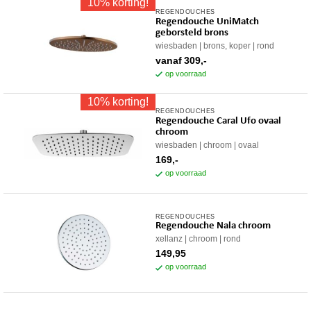
10% korting!
REGENDOUCHES
Dit
Regendouche UniMatch
product
geborsteld brons
heeft
wiesbaden
brons, koper
rond
meerdere
vanaf
309,-
variaties.
op voorraad
Deze
10% korting!
optie
REGENDOUCHES
kan
Regendouche Caral Ufo ovaal
gekozen
chroom
worden
wiesbaden
chroom
ovaal
op
169,-
op voorraad
de
productpagina
REGENDOUCHES
Regendouche Nala chroom
xellanz
chroom
rond
149,95
op voorraad