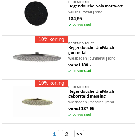
REGENDOUCHES
Regendouche Nala matzwart
xellanz
zwart
rond
184,95
op voorraad
10% korting!
REGENDOUCHES
Dit
Regendouche UniMatch
product
gunmetal
heeft
wiesbaden
gunmetal
rond
meerdere
vanaf
189,-
variaties.
op voorraad
Deze
10% korting!
optie
REGENDOUCHES
Dit
kan
Regendouche UniMatch
product
gekozen
geborsteld messing
heeft
worden
wiesbaden
messing
rond
meerdere
op
vanaf
137,95
variaties.
op voorraad
de
Deze
productpagina
optie
kan
1
2
>>