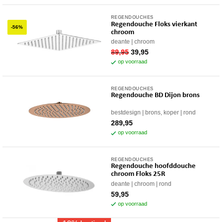
199,95.
89,95.
REGENDOUCHES
Regendouche Floks vierkant
-56%
chroom
deante
chroom
oorspronkelijke
huidige
89,95
39,95
prijs
prijs
op voorraad
was:
is:
89,95.
39,95.
REGENDOUCHES
Regendouche BD Dijon brons
bestdesign
brons, koper
rond
289,95
op voorraad
REGENDOUCHES
Regendouche hoofddouche
chroom Floks 25R
deante
chroom
rond
59,95
op voorraad