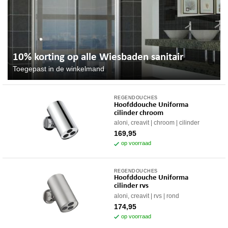
10% korting op alle Wiesbaden sanitair
Toegepast in de winkelmand
REGENDOUCHES
Hoofddouche Uniforma
cilinder chroom
aloni, creavit
chroom
cilinder
169,95
op voorraad
REGENDOUCHES
Hoofddouche Uniforma
cilinder rvs
aloni, creavit
rvs
rond
174,95
op voorraad