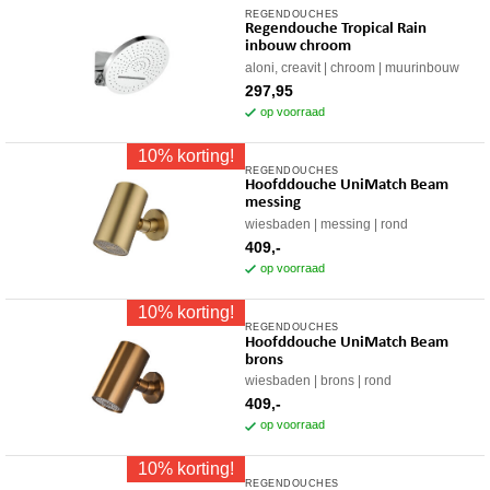
REGENDOUCHES
Regendouche Tropical Rain
inbouw chroom
aloni, creavit
chroom
muurinbouw
297,95
op voorraad
10% korting!
REGENDOUCHES
Hoofddouche UniMatch Beam
messing
wiesbaden
messing
rond
409,-
op voorraad
10% korting!
REGENDOUCHES
Hoofddouche UniMatch Beam
brons
wiesbaden
brons
rond
409,-
op voorraad
10% korting!
REGENDOUCHES