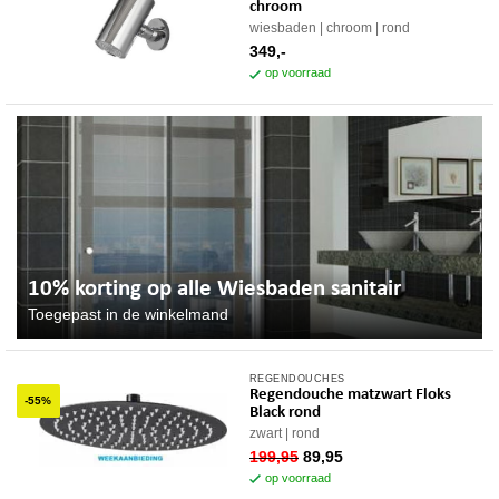
chroom
wiesbaden
chroom
rond
349,-
op voorraad
10% korting op alle Wiesbaden sanitair
Toegepast in de winkelmand
REGENDOUCHES
Regendouche matzwart Floks
-55%
Black rond
zwart
rond
oorspronkelijke
huidige
199,95
89,95
prijs
prijs
op voorraad
was:
is: