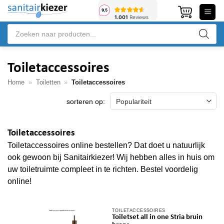
Ga
naar
Producten
inhoud
zoeken
Toiletaccessoires
Home
»
Toiletten
»
Toiletaccessoires
Toiletaccessoires
Toiletaccessoires online bestellen? Dat doet u natuurlijk
ook gewoon bij Sanitairkiezer! Wij hebben alles in huis om
uw toiletruimte compleet in te richten. Bestel voordelig
online!
TOILETACCESSOIRES
Toiletset all in one Stria bruin