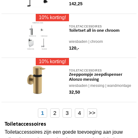
142,25
10% korting!
TOILETACCESSOIRES
Toiletset all in one chroom
wiesbaden
chroom
120,-
10% korting!
TOILETACCESSOIRES
Zeeppompje zeepdispenser
Alonzo messing
wiesbaden
messing
wandmontage
32,50
1
2
3
4
>>
Toiletaccessoires
Toiletaccessoires zijn een goede toevoeging aan jouw