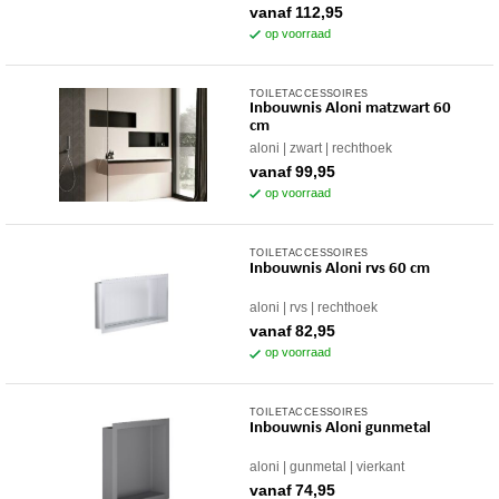
meerdere
op
vanaf
112,95
variaties.
op voorraad
de
Deze
productpagina
optie
TOILETACCESSOIRES
Dit
kan
Inbouwnis Aloni matzwart 60
product
gekozen
cm
heeft
worden
aloni
zwart
rechthoek
meerdere
op
vanaf
99,95
variaties.
op voorraad
de
Deze
productpagina
optie
TOILETACCESSOIRES
Dit
kan
Inbouwnis Aloni rvs 60 cm
product
gekozen
heeft
worden
aloni
rvs
rechthoek
meerdere
op
vanaf
82,95
variaties.
op voorraad
de
Deze
productpagina
optie
TOILETACCESSOIRES
Dit
kan
Inbouwnis Aloni gunmetal
product
gekozen
heeft
worden
aloni
gunmetal
vierkant
meerdere
op
vanaf
74,95