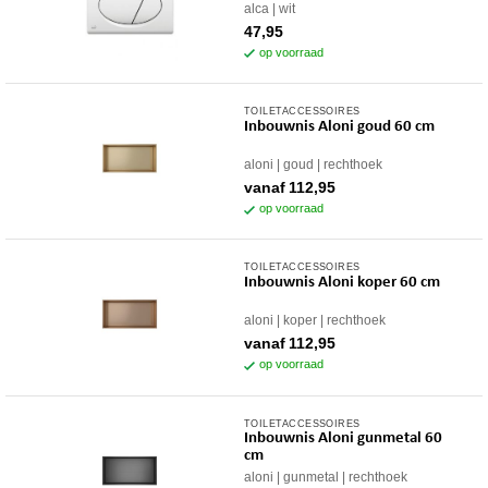
alca
wit
47,95
op voorraad
TOILETACCESSOIRES
Dit
Inbouwnis Aloni goud 60 cm
product
heeft
aloni
goud
rechthoek
meerdere
vanaf
112,95
variaties.
op voorraad
Deze
optie
TOILETACCESSOIRES
Dit
kan
Inbouwnis Aloni koper 60 cm
product
gekozen
heeft
worden
aloni
koper
rechthoek
meerdere
op
vanaf
112,95
variaties.
op voorraad
de
Deze
productpagina
optie
TOILETACCESSOIRES
Dit
kan
Inbouwnis Aloni gunmetal 60
product
gekozen
cm
heeft
worden
aloni
gunmetal
rechthoek