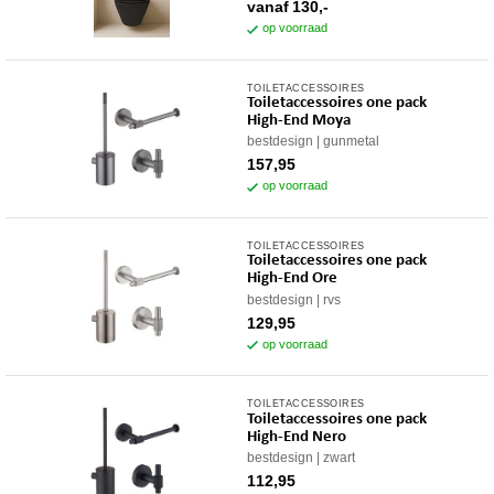
meerdere
op
vanaf
130,-
variaties.
op voorraad
de
Deze
productpagina
optie
TOILETACCESSOIRES
kan
Toiletaccessoires one pack
gekozen
High-End Moya
worden
bestdesign
gunmetal
op
157,95
op voorraad
de
productpagina
TOILETACCESSOIRES
Toiletaccessoires one pack
High-End Ore
bestdesign
rvs
129,95
op voorraad
TOILETACCESSOIRES
Toiletaccessoires one pack
High-End Nero
bestdesign
zwart
112,95