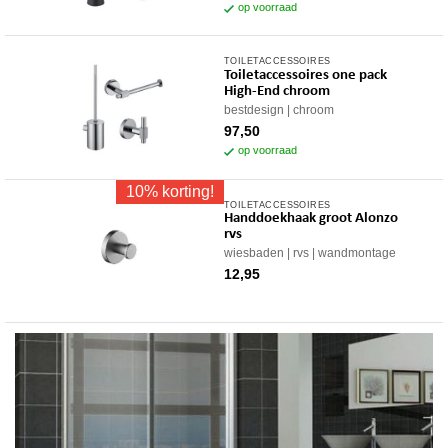
op voorraad
TOILETACCESSOIRES
Toiletaccessoires one pack
High-End chroom
bestdesign
chroom
97,50
op voorraad
10% korting!
TOILETACCESSOIRES
Handdoekhaak groot Alonzo
rvs
wiesbaden
rvs
wandmontage
12,95