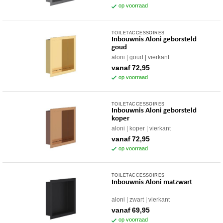
variaties.
op voorraad
de
Deze
productpagina
optie
TOILETACCESSOIRES
Dit
kan
Inbouwnis Aloni geborsteld
product
gekozen
goud
heeft
worden
aloni
goud
vierkant
meerdere
op
vanaf
72,95
variaties.
op voorraad
de
Deze
productpagina
optie
TOILETACCESSOIRES
Dit
kan
Inbouwnis Aloni geborsteld
product
gekozen
koper
heeft
worden
aloni
koper
vierkant
meerdere
op
vanaf
72,95
variaties.
op voorraad
de
Deze
productpagina
optie
TOILETACCESSOIRES
Dit
kan
Inbouwnis Aloni matzwart
product
gekozen
heeft
worden
aloni
zwart
vierkant
meerdere
op
vanaf
69,95
variaties.
op voorraad
de