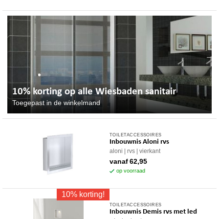
Deze
productpagina
optie
kan
gekozen
worden
op
de
productpagina
10% korting op alle Wiesbaden sanitair
Toegepast in de winkelmand
TOILETACCESSOIRES
Dit
Inbouwnis Aloni rvs
product
aloni
rvs
vierkant
heeft
vanaf
62,95
meerdere
op voorraad
variaties.
Deze
10% korting!
optie
TOILETACCESSOIRES
kan
Inbouwnis Demis rvs met led
gekozen