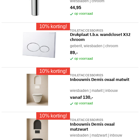
wiesbaden
chroom
44,95
op voorraad
10% korting!
TOILETACCESSOIRES
Drukplaat t.b.v. wandcloset X32
chroom
geberit, wiesbaden
chroom
89,-
op voorraad
10% korting!
TOILETACCESSOIRES
Dit
Inbouwnis Demis ovaal matwit
product
heeft
wiesbaden
matwit
inbouw
meerdere
vanaf
130,-
variaties.
op voorraad
Deze
10% korting!
optie
TOILETACCESSOIRES
Dit
kan
Inbouwnis Demis ovaal
product
gekozen
matzwart
heeft
worden
wiesbaden
matzwart
inbouw