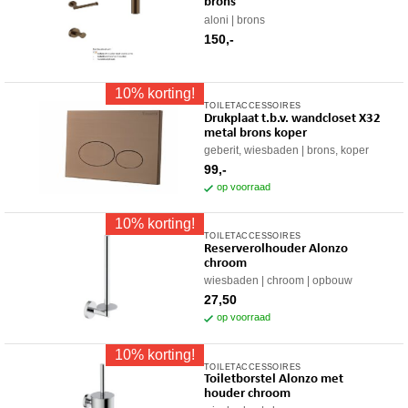
brons
aloni
brons
150,-
10% korting!
TOILETACCESSOIRES
Drukplaat t.b.v. wandcloset X32
metal brons koper
geberit, wiesbaden
brons, koper
99,-
op voorraad
10% korting!
TOILETACCESSOIRES
Reserverolhouder Alonzo
chroom
wiesbaden
chroom
opbouw
27,50
op voorraad
10% korting!
TOILETACCESSOIRES
Toiletborstel Alonzo met
houder chroom