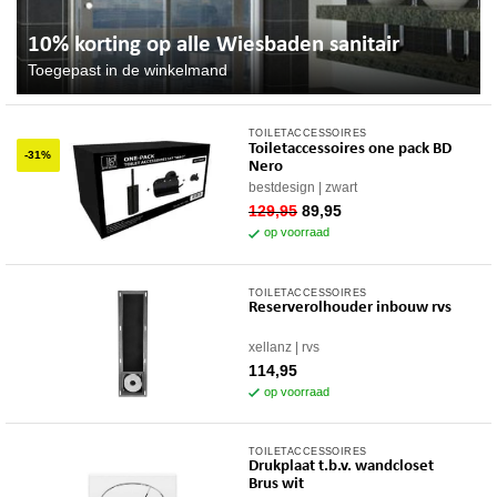
10% korting op alle Wiesbaden sanitair
Toegepast in de winkelmand
TOILETACCESSOIRES
Toiletaccessoires one pack BD
-31%
Nero
bestdesign
zwart
oorspronkelijke
huidige
129,95
89,95
prijs
prijs
op voorraad
was:
is:
129,95.
89,95.
TOILETACCESSOIRES
Reserverolhouder inbouw rvs
xellanz
rvs
114,95
op voorraad
TOILETACCESSOIRES
Drukplaat t.b.v. wandcloset
Brus wit