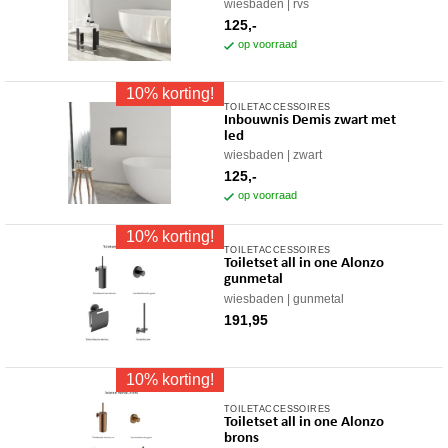
wiesbaden
rvs
worden
125,-
op
op voorraad
de
productpagina
10% korting!
TOILETACCESSOIRES
Inbouwnis Demis zwart met
led
wiesbaden
zwart
125,-
op voorraad
10% korting!
TOILETACCESSOIRES
Toiletset all in one Alonzo
gunmetal
wiesbaden
gunmetal
191,95
10% korting!
TOILETACCESSOIRES
Toiletset all in one Alonzo
brons