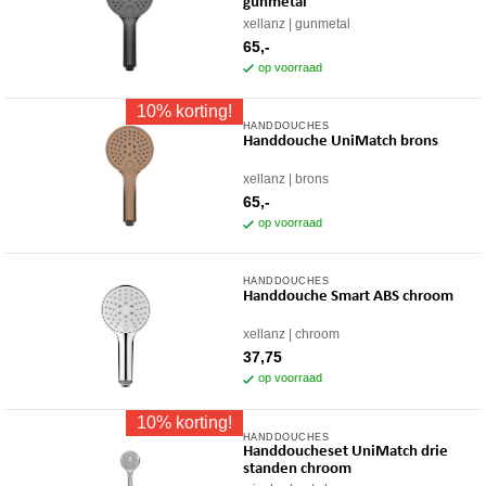
gunmetal
xellanz
gunmetal
65,-
op voorraad
10% korting!
HANDDOUCHES
Handdouche UniMatch brons
xellanz
brons
65,-
op voorraad
HANDDOUCHES
Handdouche Smart ABS chroom
xellanz
chroom
37,75
op voorraad
10% korting!
HANDDOUCHES
Handdoucheset UniMatch drie
standen chroom