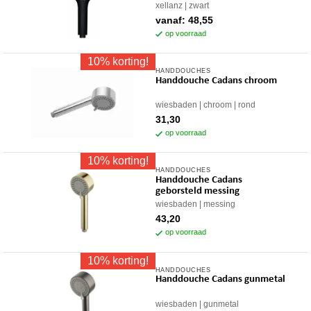
xellanz
zwart
vanaf:
48,55
op voorraad
10% korting!
HANDDOUCHES
Handdouche Cadans chroom
wiesbaden
chroom
rond
31,30
op voorraad
10% korting!
HANDDOUCHES
Handdouche Cadans
geborsteld messing
wiesbaden
messing
43,20
op voorraad
10% korting!
HANDDOUCHES
Handdouche Cadans gunmetal
wiesbaden
gunmetal