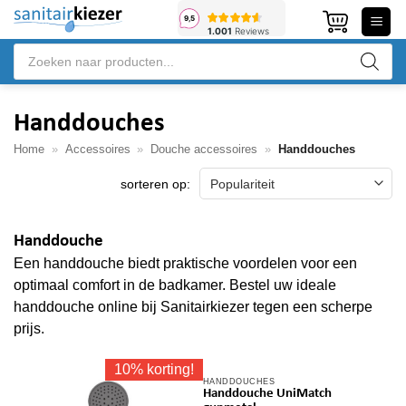
Ga
naar
Producten
inhoud
zoeken
Handdouches
Home
»
Accessoires
»
Douche accessoires
»
Handdouches
Handdouche
Een handdouche biedt praktische voordelen voor een
optimaal comfort in de badkamer. Bestel uw ideale
handdouche online bij Sanitairkiezer tegen een scherpe
prijs.
10% korting!
HANDDOUCHES
Handdouche UniMatch