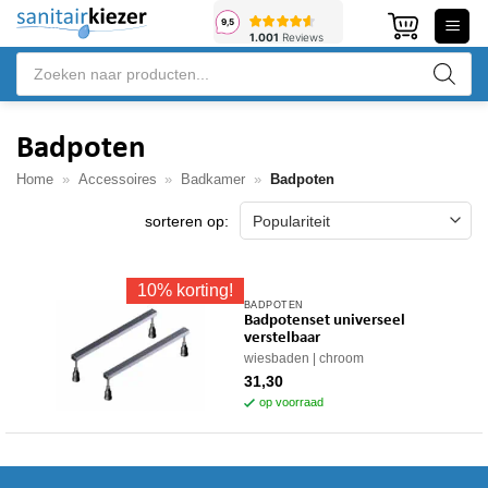
Ga
naar
Producten
inhoud
zoeken
Badpoten
Home
»
Accessoires
»
Badkamer
»
Badpoten
10% korting!
BADPOTEN
Badpotenset universeel
verstelbaar
wiesbaden
chroom
31,30
op voorraad