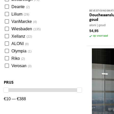
Deante
(2)
BEVESTIGINGSMAT
Lilium
(29)
Doucheaanslu
goud
VanMarcke
(4)
aloni
goud
Wiesbaden
(135)
54,95
op voorraad
Xellanz
(22)
ALONI
(8)
Olympia
(1)
Riko
(2)
Verosan
(3)
PRIJS
€10 — €388