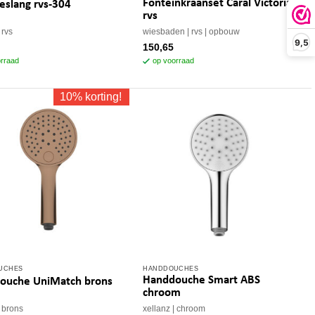
Fonteinkraanset Caral Victoria
eslang rvs-304
rvs
rvs
wiesbaden
rvs
opbouw
9,5
150,65
rraad
op voorraad
10% korting!
UCHES
HANDDOUCHES
Handdouche Smart ABS
ouche UniMatch brons
chroom
brons
xellanz
chroom