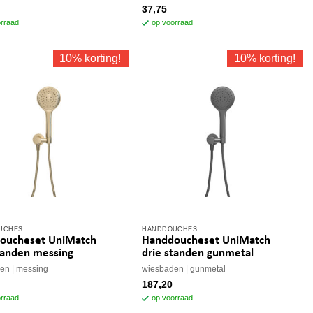
37,75
rraad
op voorraad
10% korting!
10% korting!
UCHES
HANDDOUCHES
oucheset UniMatch
Handdoucheset UniMatch
tanden messing
drie standen gunmetal
den
messing
wiesbaden
gunmetal
187,20
rraad
op voorraad