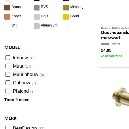
BEVESTIGINGSMAT
Doucheaanslu
matzwart
aloni
zwart
MODEL
54,95
op voorraad
Inbouw
(1)
Muur
(14)
Muurinbouw
(8)
Opbouw
(1)
Plafond
(8)
Toon 4 meer
MERK
BestDesign
(75)