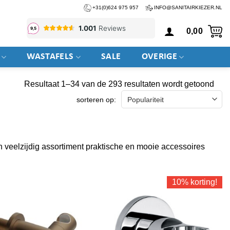
+31(0)624 975 957
INFO@SANITAIRKIEZER.NL
0,00
WASTAFELS
SALE
OVERIGE
Geso
Resultaat 1–34 van de 293 resultaten wordt getoond
op
nieu
n veelzijdig assortiment praktische en mooie accessoires
10% korting!