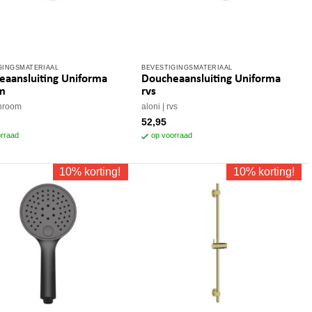
GINGSMATERIAAL
BEVESTIGINGSMATERIAAL
aansluiting Uniforma
Doucheaansluiting Uniforma
m
rvs
hroom
aloni
rvs
52,95
rraad
op voorraad
10% korting!
10% korting!