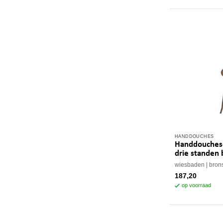
HANDDOUCHES
Handdouches
drie standen 
wiesbaden
bron
187,20
op voorraad