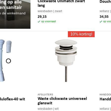
Clickwaste Unimatch zwart
Douch
ing op alle
lang
n sanitair
wiesbaden
zwart
xellanz
n de winkelmand
29,15
34,55
op voorraad
op voo
10% korting!
AFSLUITERS
HANDDO
Waste clickwaste universeel
uloflex-40 wit
Handd
glanswit
wiesbaden
wit
xellanz