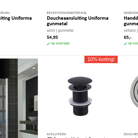
ERIAAL
BEVESTIGINGSMATERIAAL
HANDDO
iting Uniforma
Doucheaansluiting Uniforma
Handd
gunmetal
gunme
aloni
gunmetal
xellanz
54,95
65,-
op voorraad
op voo
10% korting!
AFSLUITERS
DOUCHE