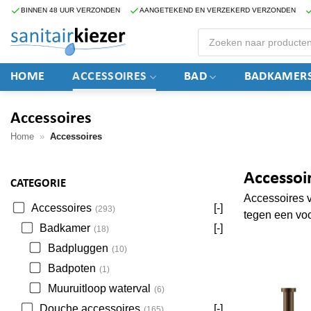
Ga
BINNEN 48 UUR VERZONDEN
AANGETEKEND EN VERZEKERD VERZONDEN
naar
Producten
zoeken
inhoud
HOME
ACCESSOIRES
BAD
BADKAMERS
Accessoires
Home
»
Accessoires
Accessoi
CATEGORIE
Accessoires v
Accessoires
[-]
(293)
tegen een voo
Badkamer
[-]
(18)
Badpluggen
(10)
Badpoten
(1)
Muuruitloop waterval
(6)
Douche accessoires
[-]
(165)