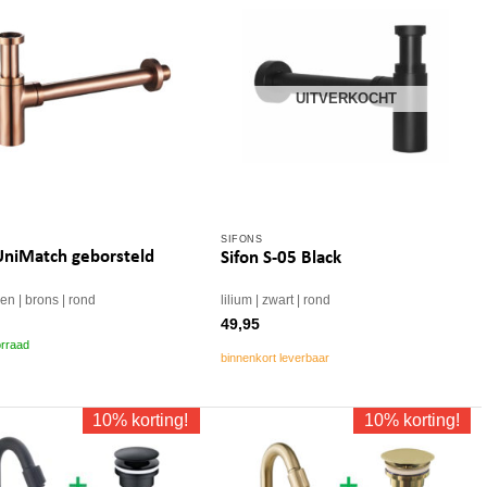
UITVERKOCHT
SIFONS
UniMatch geborsteld
Sifon S-05 Black
den
brons
rond
lilium
zwart
rond
49,95
rraad
binnenkort leverbaar
10% korting!
10% korting!