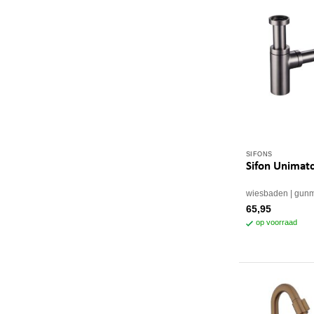
SIFONS
Sifon Unimat
wiesbaden
gunm
65,95
op voorraad