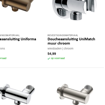
GINGSMATERIAAL
BEVESTIGINGSMATERIAAL
aansluiting Uniforma
Doucheaansluiting UniMatch
muur chroom
rons
wiesbaden
chroom
54,99
rraad
op voorraad