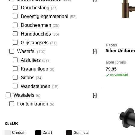
Doucheslang
(27)
Bevestigingsmateriaal
(52)
Douchearmen
(25)
Handdouches
(36)
Glijstangsets
(31)
SIFONS
Sifon Uniform
Wastafel
[-]
(110)
Afsluiters
(58)
aloni
brons
Kraanuitloop
79,95
(8)
op voorraad
Sifons
(34)
Wandsteunen
(15)
Wastafels
[-]
(6)
Fonteinkranen
(6)
KLEUR