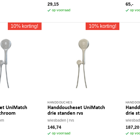
29,15
65,-
op voorraad
op voo
10% korting!
10% korting!
HANDDOUCHES
HANDDO
et UniMatch
Handdoucheset UniMatch
Handd
 chroom
drie standen rvs
drie s
om
wiesbaden
rvs
wiesba
146,74
187,20
op voorraad
op voo