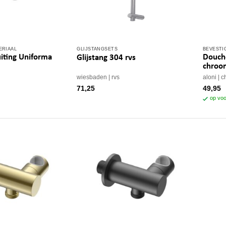
ERIAAL
GLIJSTANGSETS
BEVESTI
iting Uniforma
Douche
Glijstang 304 rvs
chroo
wiesbaden
rvs
aloni
c
71,25
49,95
op voo