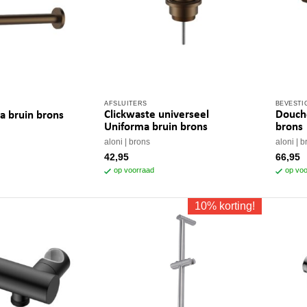
AFSLUITERS
BEVESTI
Clickwaste universeel
Douche
a bruin brons
Uniforma bruin brons
brons
aloni
brons
aloni
b
42,95
66,95
op voorraad
op voo
10% korting!