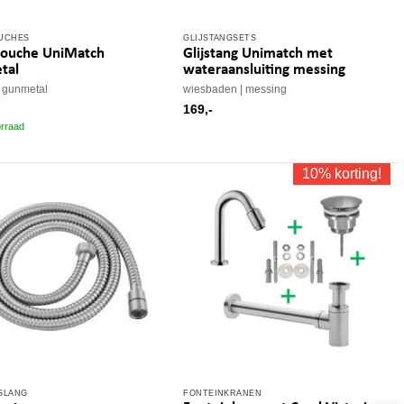
UCHES
GLIJSTANGSETS
ouche UniMatch
Glijstang Unimatch met
tal
wateraansluiting messing
gunmetal
wiesbaden
messing
169,-
rraad
10% korting!
SLANG
FONTEINKRANEN