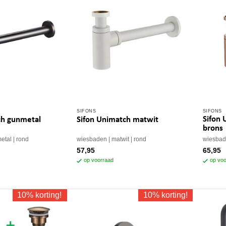
SIFONS
SIFONS
Sifon 
ch gunmetal
Sifon Unimatch matwit
brons
etal
rond
wiesbaden
matwit
rond
wiesba
57,95
65,95
op voorraad
op voo
10% korting!
10% korting!