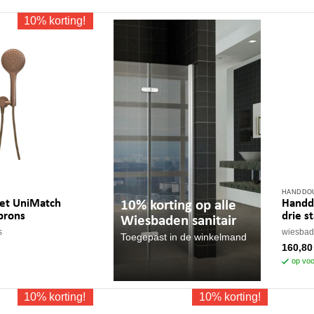
10% korting!
HANDDO
et UniMatch
Handd
10% korting op alle
brons
drie s
Wiesbaden sanitair
s
wiesba
Toegepast in de winkelmand
160,80
op voo
10% korting!
10% korting!