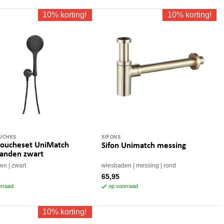
10% korting!
10% korting!
UCHES
SIFONS
oucheset UniMatch
Sifon Unimatch messing
tanden zwart
den
zwart
wiesbaden
messing
rond
65,95
rraad
op voorraad
10% korting!