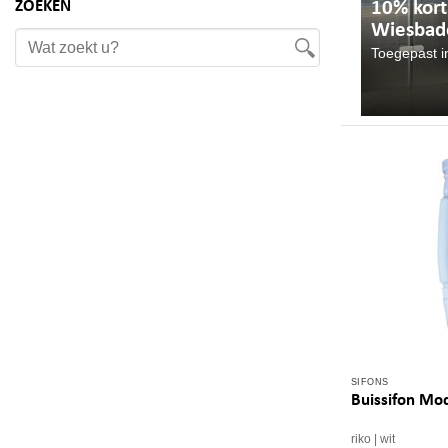
ZOEKEN
10% kort
Wiesbade
Toegepast i
SIFONS
Buissifon Mod
riko
wit