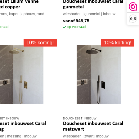
eset Lilium Venne
Doucheset inbouwset Caral
product
ed copper
gunmetal
heeft
rons, koper
opbouw, rond
wiesbaden
gunmetal
inbouw
9,5
meerdere
vanaf
948,75
variaties.
rraad
op voorraad
Deze
optie
10% korting!
10% korting!
kan
gekozen
worden
op
de
productpagina
SET INBOUW
DOUCHESET INBOUW
Dit
eset inbouwset Caral
Doucheset inbouwset Caral
t
product
ng
matzwart
heeft
den
messing
inbouw
wiesbaden
zwart
inbouw