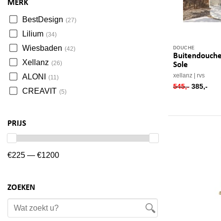
MERK
BestDesign
(27)
Lilium
(34)
Wiesbaden
DOUCHE
(42)
Buitendouche
Xellanz
(26)
Sole
xellanz
rvs
ALONI
(11)
oorspron
hui
545,-
385,-
CREAVIT
(5)
prijs
prij
was:
is:
545,-.
385,
PRIJS
€225 — €1200
ZOEKEN