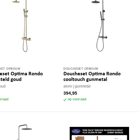
SET OPBOUW
DOUCHESET OPBOUW
eset Optima Rondo
Doucheset Optima Rondo
teld goud
cooltouch gunmetal
oud
aloni
gunmetal
394,95
rraad
op voorraad