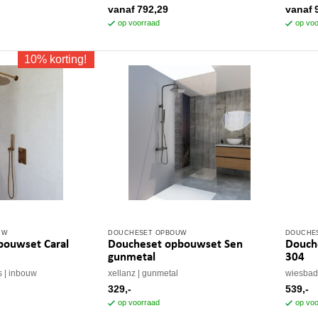
meerdere
meerde
vanaf
792,29
vanaf
variaties.
variatie
op voorraad
op voo
Deze
Deze
optie
optie
10% korting!
kan
kan
gekozen
gekoze
worden
worden
op
op
de
de
productpagina
produc
UW
DOUCHESET OPBOUW
DOUCHE
bouwset Caral
Doucheset opbouwset Sen
Douch
gunmetal
304
s
inbouw
xellanz
gunmetal
wiesba
329,-
539,-
op voorraad
op voo