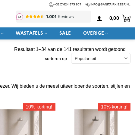
+31(0)624 975 957
INFO@SANITAIRKIEZER.NL
0,00
WASTAFELS
SALE
OVERIGE
Geso
Resultaat 1–34 van de 141 resultaten wordt getoond
op
nieu
ezer. Wij bieden u de meest uiteenlopende soorten, stijlen en
10% korting!
10% korting!