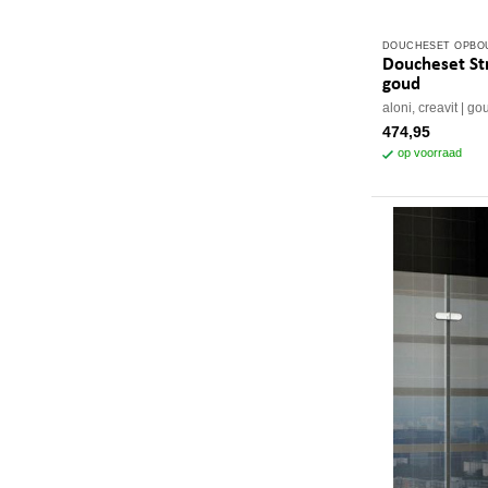
DOUCHESET OPB
Doucheset Str
goud
aloni, creavit
go
474,95
op voorraad