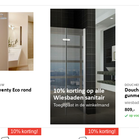
OUW
DOUCHE
enty Eco rond
Douch
10% korting op alle
gunme
Wiesbaden sanitair
wiesba
Toegepast in de winkelmand
809,-
op voo
10% korting!
10% korting!