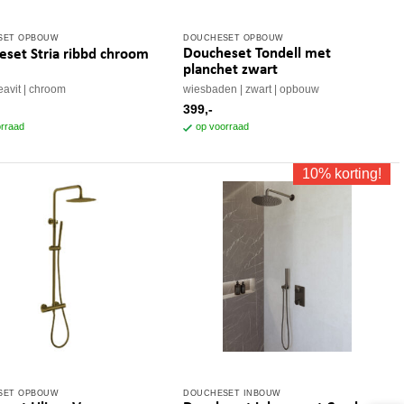
SET OPBOUW
DOUCHESET OPBOUW
Doucheset Tondell met
set Stria ribbd chroom
planchet zwart
eavit
chroom
wiesbaden
zwart
opbouw
399,-
rraad
op voorraad
10% korting!
SET OPBOUW
DOUCHESET INBOUW
Dit