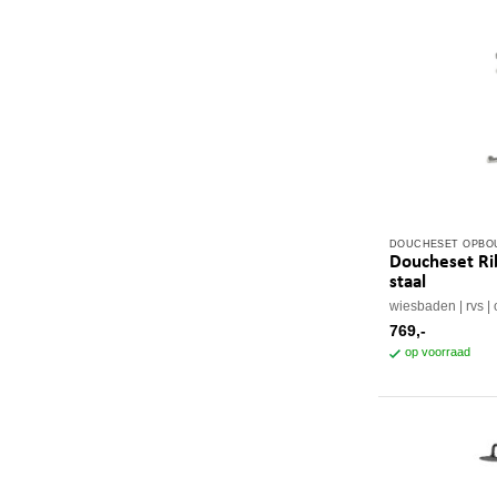
DOUCHESET OPB
Doucheset Ri
staal
wiesbaden
rvs
769,-
op voorraad