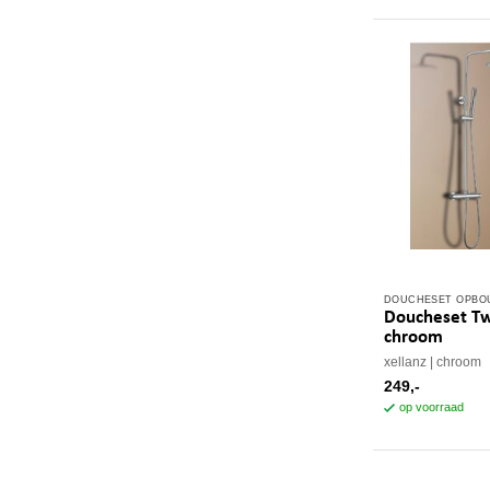
optie
kan
gekozen
worden
op
de
productpagina
DOUCHESET OPB
Doucheset Tw
chroom
xellanz
chroom
249,-
op voorraad