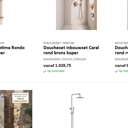
OUW
DOUCHESET INBOUW
DOUCHE
Dit
Dit
ptima Rondo
Doucheset inbouwset Caral
Douch
product
produc
per
rond brons koper
rond r
heeft
heeft
wiesbaden
brons
inbouw
wiesba
meerdere
meerde
vanaf
1.028,75
vanaf
variaties.
variatie
op voorraad
op voo
Deze
Deze
optie
optie
kan
kan
gekozen
gekoze
worden
worden
op
op
de
de
productpagina
produc