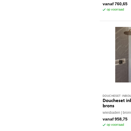
meerdere
vanaf
760,65
variaties.
op voorraad
Deze
optie
kan
gekozen
worden
op
de
productpagina
DOUCHESET INBO
Dit
Doucheset in
product
brons
heeft
wiesbaden
bron
meerdere
vanaf
958,75
variaties.
op voorraad
Deze