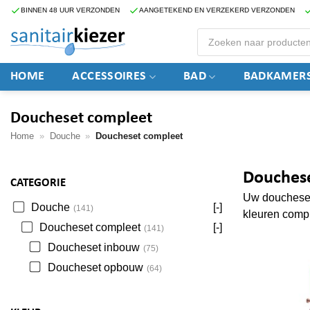
Ga
BINNEN 48 UUR VERZONDEN
AANGETEKEND EN VERZEKERD VERZONDEN
naar
Producten
zoeken
inhoud
HOME
ACCESSOIRES
BAD
BADKAMERS
Doucheset compleet
Home
»
Douche
»
Doucheset compleet
Douches
CATEGORIE
Uw doucheset 
Douche
[-]
(141)
kleuren comp
Doucheset compleet
[-]
(141)
Doucheset inbouw
(75)
Doucheset opbouw
(64)