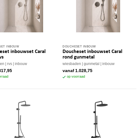
SET INBOUW
DOUCHESET INBOUW
Dit
eset inbouwset Caral
Doucheset inbouwset Caral
t
product
vs
rond gunmetal
heeft
den
rvs
inbouw
wiesbaden
gunmetal
inbouw
re
meerdere
817,95
vanaf
1.028,75
s.
variaties.
rraad
op voorraad
Deze
optie
kan
n
gekozen
worden
op
de
tpagina
productpagina