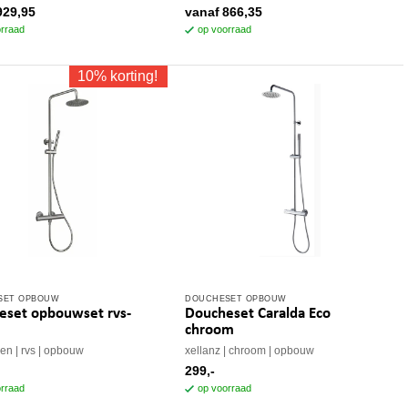
re
meerdere
929,95
vanaf
866,35
s.
variaties.
rraad
op voorraad
Deze
optie
10% korting!
kan
n
gekozen
worden
op
de
tpagina
productpagina
SET OPBOUW
DOUCHESET OPBOUW
eset opbouwset rvs-
Doucheset Caralda Eco
chroom
den
rvs
opbouw
xellanz
chroom
opbouw
299,-
rraad
op voorraad