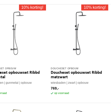
10% korting!
10% korting!
SET OPBOUW
DOUCHESET OPBOUW
eset opbouwset Ribbd
Doucheset opbouwset Ribbd
tal
matzwart
den
gunmetal
opbouw
wiesbaden
zwart
opbouw
769,-
rraad
op voorraad