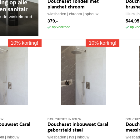
Doucheset Tondell met
Douch
ing op alle
planchet chroom
brush
n sanitair
wiesbaden
chroom
opbouw
lilium
b
n de winkelmand
379,-
544,95
op voorraad
op voo
10% korting!
10% korting!
UW
DOUCHESET INBOUW
DOUCHE
Dit
Dit
bouwset Caral
Doucheset inbouwset Caral
Douch
product
produc
geborsteld staal
messi
heeft
heeft
om
inbouw
wiesbaden
rvs
inbouw
wiesba