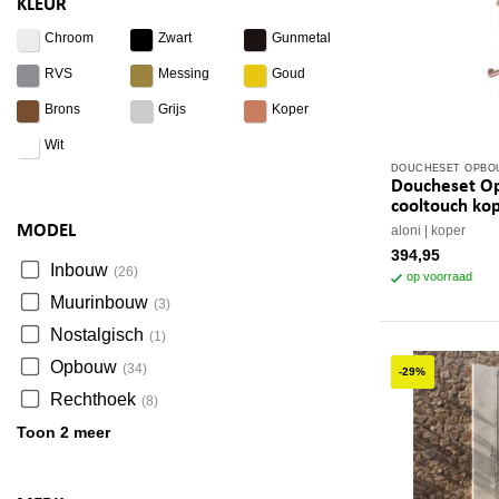
KLEUR
DOUCHESET OPB
Doucheset O
cooltouch ko
MODEL
aloni
koper
394,95
Inbouw
(26)
op voorraad
Muurinbouw
(3)
Nostalgisch
(1)
Opbouw
(34)
-29%
Rechthoek
(8)
Toon 2 meer