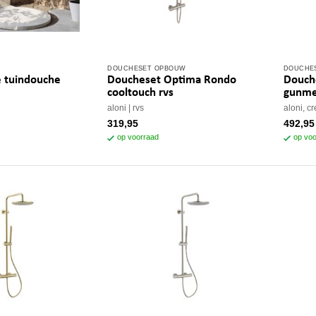
DOUCHESET OPBOUW
DOUCHE
 tuindouche
Doucheset Optima Rondo
Douche
cooltouch rvs
gunme
aloni
rvs
aloni, cr
kelijke
dige
319,95
492,95
s
op voorraad
op voo
-.