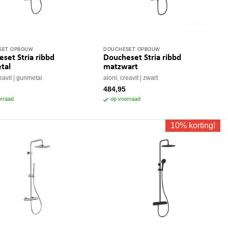
SET OPBOUW
DOUCHESET OPBOUW
set Stria ribbd
Doucheset Stria ribbd
tal
matzwart
eavit
gunmetal
aloni, creavit
zwart
484,95
rraad
op voorraad
10% korting!