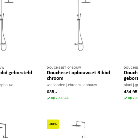
OUW
DOUCHESET OPBOUW
DOUCHE
bbd geborsteld
Doucheset opbouwset Ribbd
Douch
chroom
gebors
opbouw
wiesbaden
chroom
opbouw
aloni
g
635,-
434,95
op voorraad
op voo
-33%