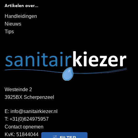
Artikelen over...
Handleidingen
Nieuws
Tips
Westeinde 2
3925BX Scherpenzeel
E:
info@sanitairkiezer.nl
T:
+31(0)624975957
Contact opnemen
KvK: 51844044
FILTER
FILTER