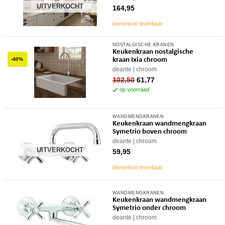
UITVERKOCHT
164,95
binnenkort leverbaar
NOSTALGISCHE KRANEN
Keukenkraan nostalgische
kraan Ixia chroom
-40%
deante
chroom
oorspronkelijke
huidige
102,50
61,77
prijs
prijs
op voorraad
was:
is:
102,50.
61,77.
WANDMENGKRANEN
Keukenkraan wandmengkraan
Symetrio boven chroom
deante
chroom
UITVERKOCHT
59,95
binnenkort leverbaar
WANDMENGKRANEN
Keukenkraan wandmengkraan
Symetrio onder chroom
deante
chroom