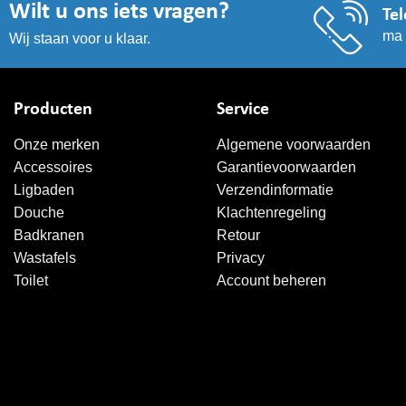
Wilt u ons iets vragen?
Tel
ma 
Wij staan voor u klaar.
Producten
Service
Onze merken
Algemene voorwaarden
Accessoires
Garantievoorwaarden
Ligbaden
Verzendinformatie
Douche
Klachtenregeling
Badkranen
Retour
Wastafels
Privacy
Toilet
Account beheren