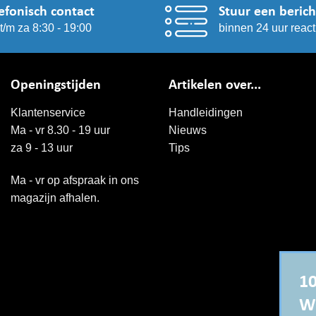
efonisch contact
Stuur een berich
t/m za 8:30 - 19:00
binnen 24 uur react
Openingstijden
Artikelen over...
Klantenservice
Handleidingen
Ma - vr 8.30 - 19 uur
Nieuws
za 9 - 13 uur
Tips
Ma - vr op afspraak in ons
magazijn afhalen.
10
W