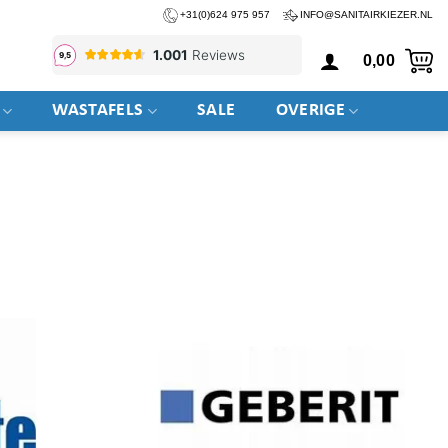
+31(0)624 975 957
INFO@SANITAIRKIEZER.NL
0,00
WASTAFELS
SALE
OVERIGE