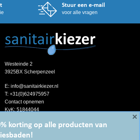
t
Stuur een e-mail
ie
voor alle vragen
Westeinde 2
3925BX Scherpenzeel
E:
info@sanitairkiezer.nl
T:
+31(0)624975957
Contact opnemen
KvK: 51844044
×
BTW-ID : NL001344060B15
% korting op alle producten van
iesbaden!