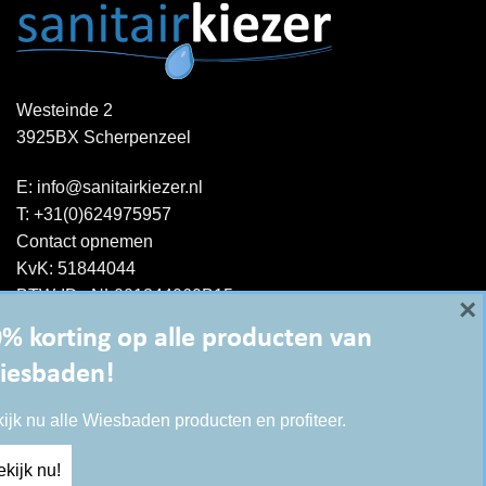
Westeinde 2
3925BX Scherpenzeel
E:
info@sanitairkiezer.nl
T:
+31(0)624975957
Contact opnemen
KvK: 51844044
BTW-ID : NL001344060B15
×
% korting op alle producten van
iesbaden!
ijk nu alle Wiesbaden producten en profiteer.
kijk nu!