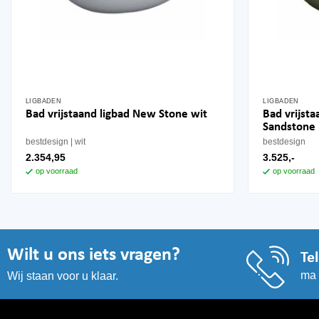
LIGBADEN
LIGBADEN
Bad vrijst
Bad vrijstaand ligbad New Stone wit
Sandstone
bestdesign
wit
bestdesign
2.354,95
3.525,-
op voorraad
op voorraad
Wilt u ons iets vragen?
Te
ma 
Wij staan voor u klaar.