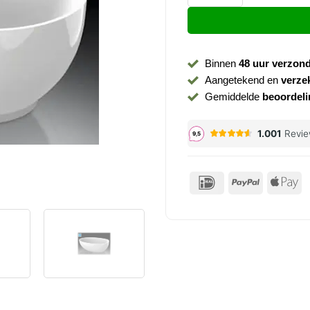
Binnen
48 uur verzon
Aangetekend en
verze
Gemiddelde
beoordeli
IDeal
PayPal
Ap
P