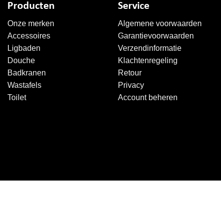
Producten
Service
Onze merken
Algemene voorwaarden
Accessoires
Garantievoorwaarden
Ligbaden
Verzendinformatie
Douche
Klachtenregeling
Badkranen
Retour
Wastafels
Privacy
Toilet
Account beheren
Copyright 2026 ©
Sanitairkiezer.nl
|
WordPress onderhoud