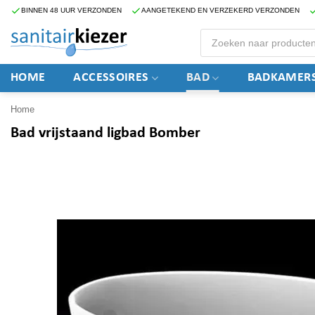
Ga
BINNEN 48 UUR VERZONDEN
AANGETEKEND EN VERZEKERD VERZONDEN
naar
Producten
zoeken
inhoud
HOME
ACCESSOIRES
BAD
BADKAMERS
Home
Bad vrijstaand ligbad Bomber