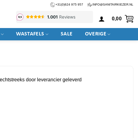
+31(0)624 975 957
INFO@SANITAIRKIEZER.NL
0,00
WASTAFELS
SALE
OVERIGE
rechtstreeks door leverancier geleverd
ber aantal