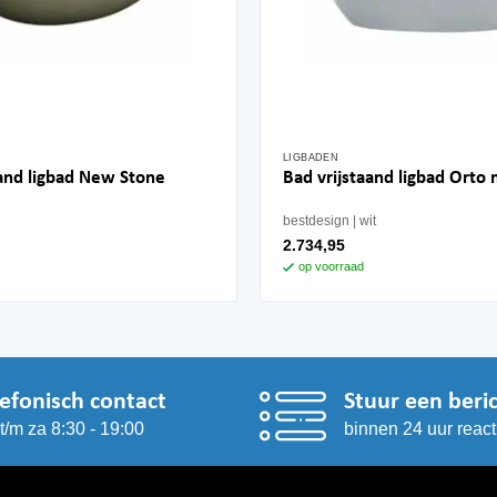
LIGBADEN
aand ligbad New Stone
Bad vrijstaand ligbad Orto
bestdesign
wit
2.734,95
op voorraad
lefonisch contact
Stuur een beri
t/m za 8:30 - 19:00
binnen 24 uur react