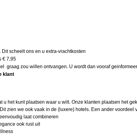
. Dit scheelt ons en u extra-vrachtkosten
s € 7,95
kel graag zou willen ontvangen. U wordt dan vooraf geinformeer
 klant
t u het kunt plaatsen waar u wilt. Onze klanten plaatsen het ge
Dit zien we ook vaak in de (luxere) hotels. Een ander voordeel
ch eenvoudig laat combineren
legance ook rust uit
llness