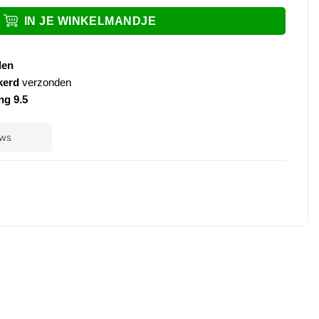
IN JE WINKELMANDJE
den
kerd
verzonden
ng 9.5
ple
ay