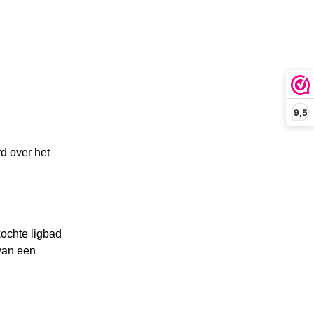
9,5
d over het
kochte ligbad
 van een