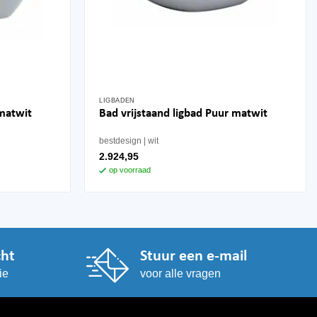
LIGBADEN
 matwit
Bad vrijstaand ligbad Puur matwit
bestdesign
wit
2.924,95
op voorraad
cht
Stuur een e-mail
ie
voor alle vragen