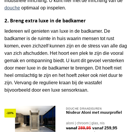
industriële inrichting. U kunt hier met de inrichting van de
douche
optimaal op inspelen.
2. Breng extra luxe in de badkamer
Iedereen wil genieten van luxe in de badkamer. De
badkamer is de ruimte in huis waarin mensen tot rust
komen, even zichzelf kunnen zijn en de stress van alle dag
van zich afschudden. Het hoort een plek te zijn die vooral
gemak en ontspanning biedt. U kunt dit gevoel versterken
door meer luxe in de badkamer te brengen. Dit hoeft niet
heel omslachtig te zijn en het hoeft zeker ook niet duur te
zijn. Vervang de reguliere kraan bij de wastafel
bijvoorbeeld door een luxe sensorkraan.
DOUCHE DRAAIDEUREN
Dit
Nisdeur Aloni met muurprofiel
-10%
product
heeft
aloni
chroom
glas, nis
vanaf
289,95
vanaf
259,95
meerdere