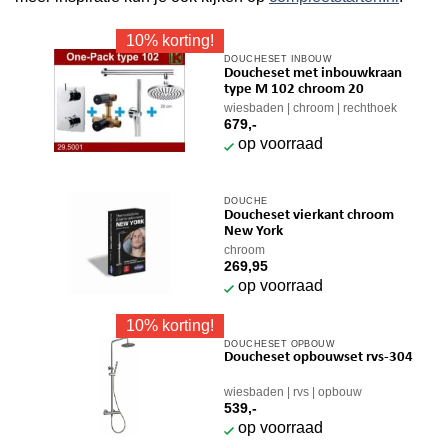
10% korting!
DOUCHESET INBOUW
Doucheset met inbouwkraan
type M 102 chroom 20
wiesbaden
chroom
rechthoek
679,-
op voorraad
DOUCHE
Doucheset vierkant chroom
New York
chroom
269,95
op voorraad
10% korting!
DOUCHESET OPBOUW
Doucheset opbouwset rvs-304
wiesbaden
rvs
opbouw
539,-
op voorraad