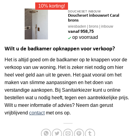
10% korting!
DOUCHESET INBOUW
Dit
Doucheset inbouwset Caral
product
brons
heeft
wiesbaden
brons
inbouw
vanaf
958,75
meerdere
op voorraad
variaties.
Deze
Wilt u de badkamer opknappen voor verkoop?
optie
kan
Het is altijd goed om de badkamer op te knappen voor de
gekozen
verkoop van uw woning. Het is zeker niet nodig om hier
worden
heel veel geld aan uit te geven. Het gaat vooral om het
op
maken van slimme aanpassingen en het doen van
de
productpagina
verstandige aankopen. Bij Sanitairkiezer kunt u online
bestellen wat u nodig heeft, tegen een aantrekkelijke prijs.
Wilt u meer informatie of advies? Neem dan gerust
vrijblijvend
contact
met ons op.