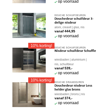
op voorraad
variaties.
Deze
optie
DOUCHE SCHUIFDEUREN
Dit
kan
Douchedeur schuifdeur 3-
product
gekozen
delige nisdeur
heeft
aloni, creavit
glas, nis
worden
vanaf
444,95
meerdere
op
op voorraad
variaties.
de
Deze
productpagina
10% korting!
optie
DOUCHE SCHUIFDEUREN
Dit
Nisdeur schuifdeur Schuffle
kan
product
gekozen
heeft
wiesbaden
aluminium
worden
meerdere
nis, schuifdeur
op
vanaf
539,-
variaties.
de
op voorraad
Deze
productpagina
optie
10% korting!
DOUCHE DRAAIDEUREN
Dit
kan
Douchedeur nisdeur Less
product
gekozen
helder glas brons
heeft
wiesbaden
brons
nis
worden
vanaf
374,-
meerdere
op
op voorraad
variaties.
de
Deze