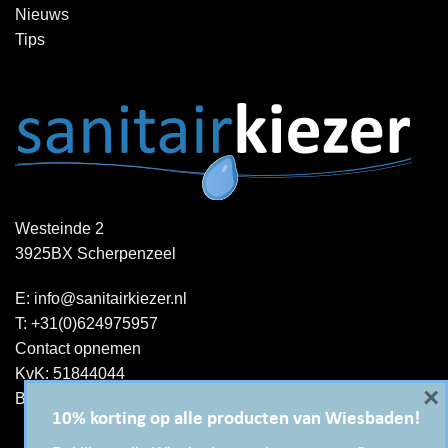
Nieuws
Tips
Westeinde 2
3925BX Scherpenzeel
E:
info@sanitairkiezer.nl
T:
+31(0)624975957
Contact opnemen
KvK: 51844044
×
BTW-ID : NL001344060B15
10% korting op alle producten van Wiesbaden!