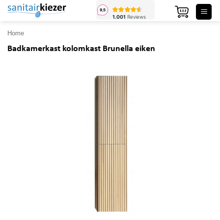
Ga
naar
inhoud
Home
Badkamerkast kolomkast Brunella eiken