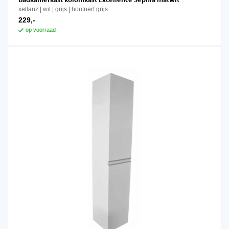
Badkamerkast kolomkast Excellence Sephia matwit
xellanz
wit | grijs | houtnerf grijs
229,-
op voorraad