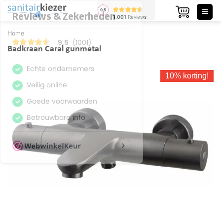
Ga
naar
inhoud
Home
Badkraan Caral gunmetal
10% korting!