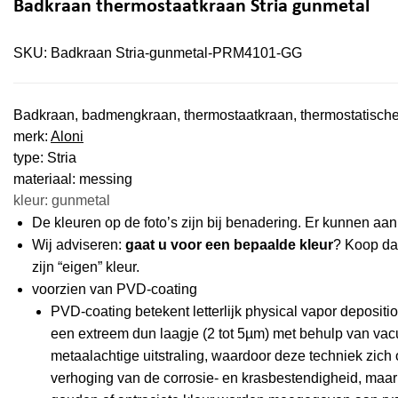
Badkraan thermostaatkraan Stria gunmetal
SKU:
Badkraan Stria-gunmetal-PRM4101-GG
Badkraan, badmengkraan, thermostaatkraan, thermostatisch
merk:
Aloni
type: Stria
materiaal: messing
kleur: gunmetal
De kleuren op de foto’s zijn bij benadering. Er kunnen a
Wij adviseren:
gaat u voor een bepaalde kleur
? Koop d
zijn “eigen” kleur.
voorzien van PVD-coating
PVD-coating betekent letterlijk physical vapor deposit
een extreem dun laagje (2 tot 5µm) met behulp van va
metaalachtige uitstraling, waardoor deze techniek zich
verhoging van de corrosie- en krasbestendigheid, maar 