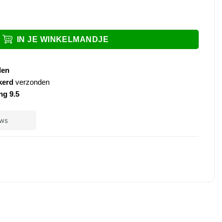
n Stria gunmetal aantal
IN JE WINKELMANDJE
den
kerd
verzonden
ng 9.5
ple
ay