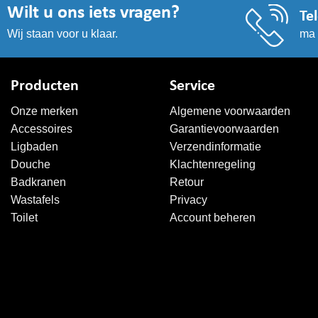
Wilt u ons iets vragen?
Te
ma 
Wij staan voor u klaar.
Producten
Service
Onze merken
Algemene voorwaarden
Accessoires
Garantievoorwaarden
Ligbaden
Verzendinformatie
Douche
Klachtenregeling
Badkranen
Retour
Wastafels
Privacy
Toilet
Account beheren