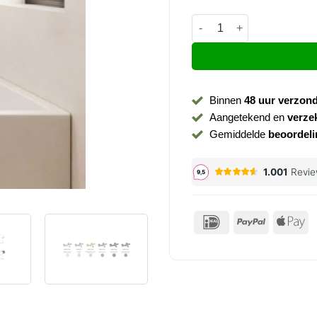
Badkraan thermostaatkraa
Binnen
48 uur verzon
Aangetekend en
verze
Gemiddelde
beoordeli
IDeal
PayPal
Ap
P