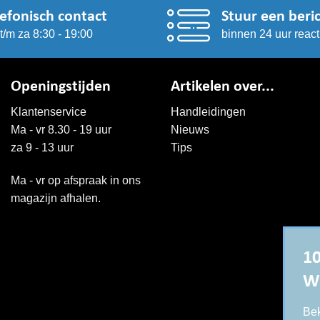
lefonisch contact
Stuur een beri
t/m za 8:30 - 19:00
binnen 24 uur react
Openingstijden
Artikelen over...
Klantenservice
Handleidingen
Ma - vr 8.30 - 19 uur
Nieuws
za 9 - 13 uur
Tips
Ma - vr op afspraak in ons
magazijn afhalen.
10
W
Bek