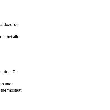
ct dezelfde
en met alle
worden. Op
op laten
e thermostaat.