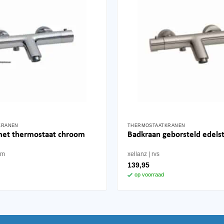
KRANEN
THERMOSTAATKRANEN
met thermostaat chroom
Badkraan geborsteld edelst
om
xellanz
rvs
139,95
op voorraad