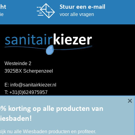
cht
Stuur een e-mail
ie
voor alle vragen
Westeinde 2
3925BX Scherpenzeel
E:
info@sanitairkiezer.nl
T:
+31(0)624975957
×
Contact opnemen
KvK: 51844044
% korting op alle producten van
BTW-ID : NL001344060B15
iesbaden!
ijk nu alle Wiesbaden producten en profiteer.