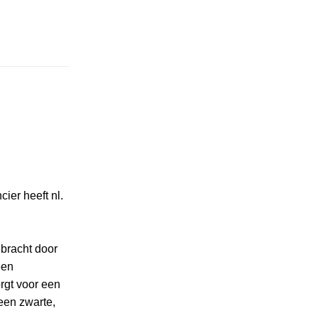
cier heeft nl.
ebracht door
een
rgt voor een
een zwarte,