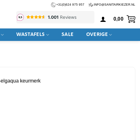
+31(0)624 975 957
INFO@SANITAIRKIEZER.NL
0,00
WASTAFELS
SALE
OVERIGE
Belgaqua keurmerk