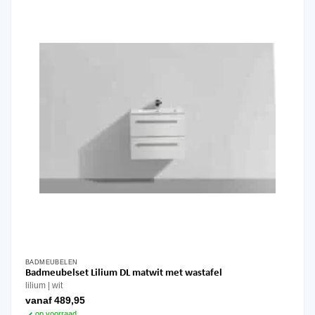
kan
gekozen
worden
op
de
productpagina
BADMEUBELEN
Dit
Badmeubelset Lilium DL matwit met wastafel
product
lilium
wit
heeft
vanaf
489,95
meerdere
op voorraad