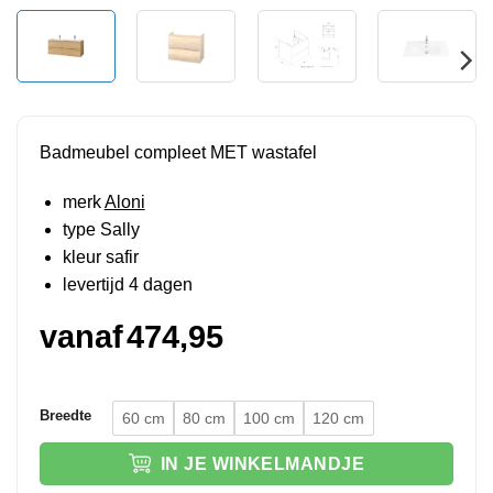
Badmeubel compleet MET wastafel
merk
Aloni
type Sally
kleur safir
levertijd 4 dagen
vanaf
474,95
Breedte
60 cm
80 cm
100 cm
120 cm
IN JE WINKELMANDJE