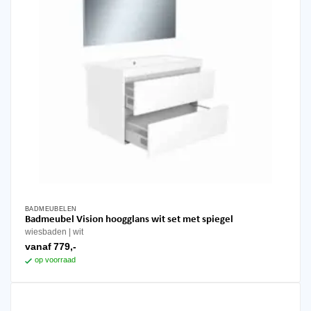
BADMEUBELEN
Dit
Badmeubel Vision hoogglans wit set met spiegel
product
wiesbaden
wit
heeft
vanaf
779,-
meerdere
op voorraad
variaties.
Deze
optie