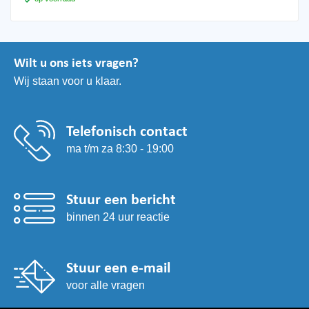
variaties.
Deze
optie
kan
Wilt u ons iets vragen?
gekozen
Wij staan voor u klaar.
worden
op
de
productpagina
Telefonisch contact
ma t/m za 8:30 - 19:00
Stuur een bericht
binnen 24 uur reactie
Stuur een e-mail
voor alle vragen