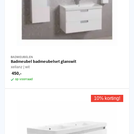
BADMEUBELEN
Badmeubel badmeubelset glanswit
xellanz
wit
450,-
op voorraad
10% korting!