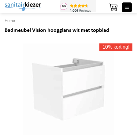
Ga
naar
inhoud
Home
Badmeubel Vision hoogglans wit met topblad
10% korting!