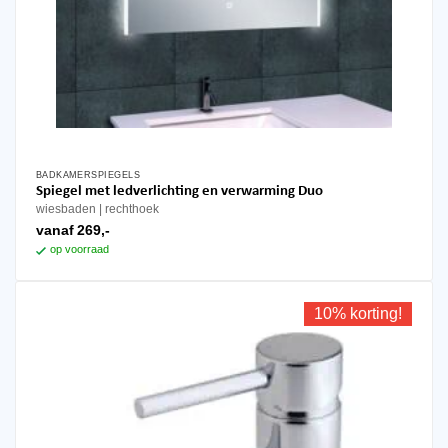
BADKAMERSPIEGELS
Dit
Spiegel met ledverlichting en verwarming Duo
product
wiesbaden
rechthoek
heeft
vanaf
269,-
meerdere
op voorraad
variaties.
Deze
optie
10% korting!
kan
gekozen
worden
op
de
productpagina