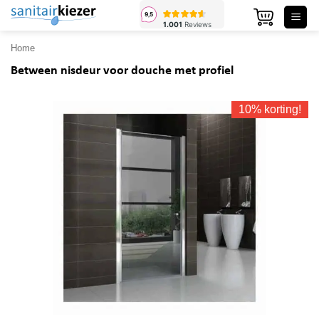
Ga
naar
inhoud
Home
Between nisdeur voor douche met profiel
10% korting!