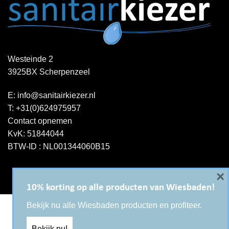
Westeinde 2
3925BX Scherpenzeel
E:
info@sanitairkiezer.nl
T:
+31(0)624975957
Contact opnemen
KvK: 51844044
BTW-ID : NL001344060B15
×
10% korting op alle producten van Wiesbaden!
Copyright 2026 ©
Sanitairkiezer.nl
|
WordPress onderhoud
Bekijk nu alle Wiesbaden producten en profiteer.
Bekijk nu!