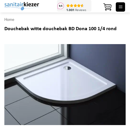
Ga
naar
inhoud
Home
Douchebak witte douchebak BD Dona 100 1/4 rond