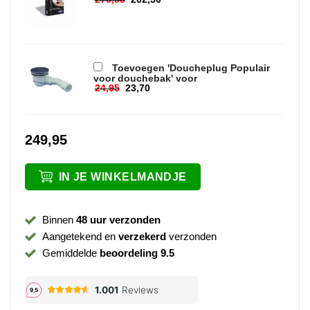
Oorspronkelijke prijs was: 279,95.
Huidige prijs is: 202,50.
Toevoegen 'Doucheplug Populair
voor douchebak' voor
24,95
23,70
Oorspronkelijke prijs was: 24,95.
Huidige prijs is: 23,70.
249,95
IN JE WINKELMANDJE
Binnen
48 uur verzonden
Aangetekend en
verzekerd
verzonden
Gemiddelde
beoordeling 9.5