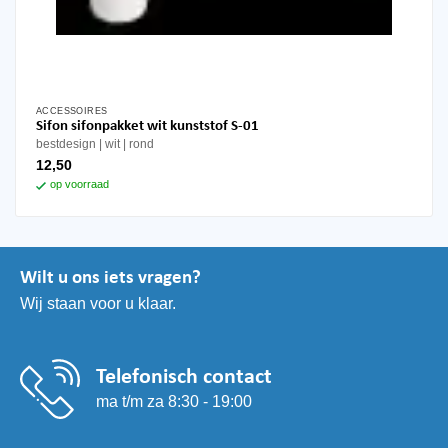
ACCESSOIRES
Sifon sifonpakket wit kunststof S-01
bestdesign
wit
rond
12,50
op voorraad
Wilt u ons iets vragen?
Wij staan voor u klaar.
Telefonisch contact
ma t/m za 8:30 - 19:00