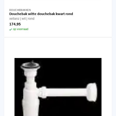
DOUCHEBAKKEN
Douchebak witte douchebak kwart rond
xellanz
wit
rond
174,95
op voorraad