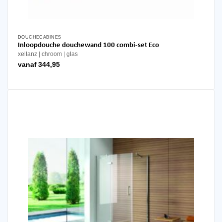
DOUCHECABINES
Dit
Inloopdouche douchewand 100 combi-set Eco
product
xellanz
chroom
glas
heeft
vanaf
344,95
meerdere
variaties.
Deze
optie
kan
gekozen
worden
op
de
productpagina