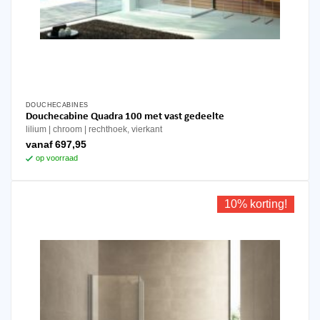
DOUCHECABINES
Dit
Douchecabine Quadra 100 met vast gedeelte
product
lilium
chroom
rechthoek, vierkant
heeft
vanaf
697,95
meerdere
op voorraad
variaties.
Deze
optie
10% korting!
kan
gekozen
worden
op
de
productpagina