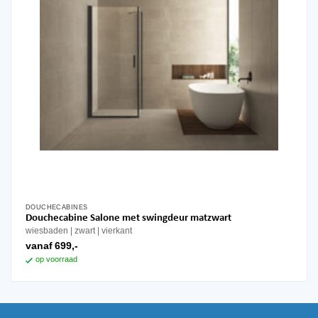
DOUCHECABINES
Dit
Douchecabine Salone met swingdeur matzwart
product
wiesbaden
zwart
vierkant
heeft
vanaf
699,-
meerdere
op voorraad
variaties.
Deze
optie
kan