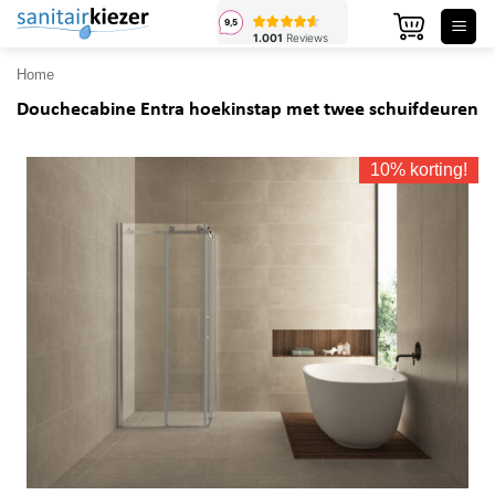
Ga
naar
inhoud
Home
Douchecabine Entra hoekinstap met twee schuifdeuren
10% korting!