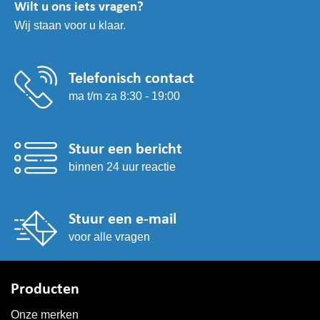
Wilt u ons iets vragen?
gekozen
Wij staan voor u klaar.
worden
op
de
productpagina
Telefonisch contact
ma t/m za 8:30 - 19:00
Stuur een bericht
binnen 24 uur reactie
Stuur een e-mail
voor alle vragen
Producten
Onze merken