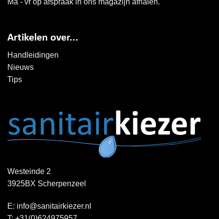
Ma - vr op afspraak in ons magazijn afhalen.
Artikelen over...
Handleidingen
Nieuws
Tips
Westeinde 2
3925BX Scherpenzeel
E:
info@sanitairkiezer.nl
T:
+31(0)624975957