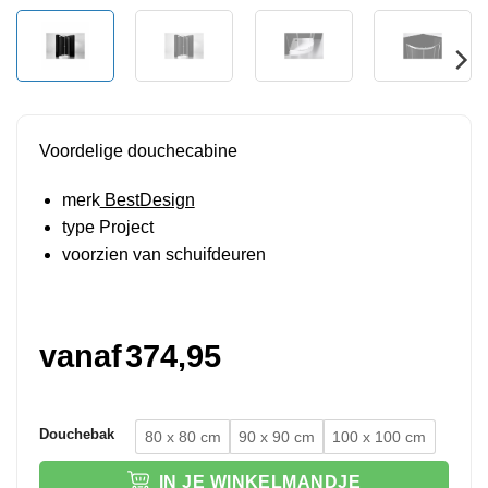
Voordelige douchecabine
merk
BestDesign
type Project
voorzien van schuifdeuren
vanaf
374,95
Douchebak
80 x 80 cm
90 x 90 cm
100 x 100 cm
IN JE WINKELMANDJE