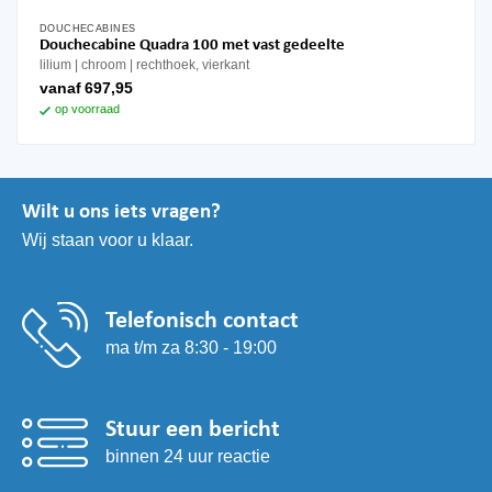
DOUCHECABINES
Dit
Douchecabine Quadra 100 met vast gedeelte
product
lilium
chroom
rechthoek, vierkant
heeft
vanaf
697,95
meerdere
op voorraad
variaties.
Deze
optie
kan
Wilt u ons iets vragen?
gekozen
Wij staan voor u klaar.
worden
op
de
productpagina
Telefonisch contact
ma t/m za 8:30 - 19:00
Stuur een bericht
binnen 24 uur reactie