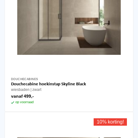
DOUCHECABINES
Dit
Douchecabine hoekinstap Skyline Black
product
wiesbaden
zwart
heeft
vanaf
499,-
meerdere
op voorraad
variaties.
Deze
optie
10% korting!
kan
gekozen