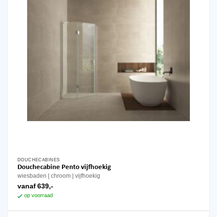
worden
op
de
productpagina
DOUCHECABINES
Dit
Douchecabine Pento vijfhoekig
product
wiesbaden
chroom
vijfhoekig
heeft
vanaf
639,-
meerdere
op voorraad
variaties.
Deze