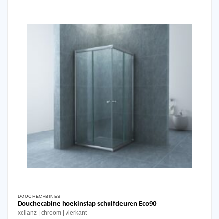
optie
kan
gekozen
worden
op
de
productpagina
DOUCHECABINES
Douchecabine hoekinstap schuifdeuren Eco90
xellanz
chroom
vierkant