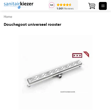
Ga
naar
inhoud
Home
Douchegoot universeel rooster