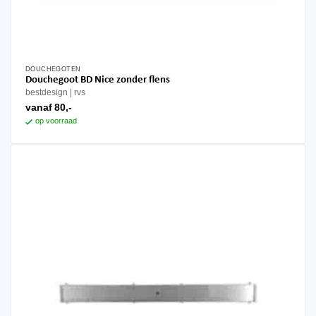
DOUCHEGOTEN
Dit
Douchegoot BD Nice zonder flens
product
bestdesign
rvs
heeft
vanaf
80,-
meerdere
op voorraad
variaties.
Deze
optie
kan
gekozen
worden
op
de
productpagina