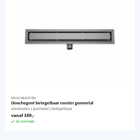
op
de
productpagina
DOUCHEGOTEN
Dit
Douchegoot betegelbaar rooster gunmetal
product
wiesbaden
gunmetal
betegelbaar
heeft
vanaf
169,-
meerdere
op voorraad
variaties.
Deze
optie