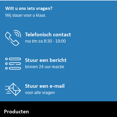
kan
Wilt u ons iets vragen?
gekozen
Wij staan voor u klaar.
worden
op
de
productpagina
Telefonisch contact
ma t/m za 8:30 - 19:00
Stuur een bericht
binnen 24 uur reactie
Stuur een e-mail
voor alle vragen
Producten