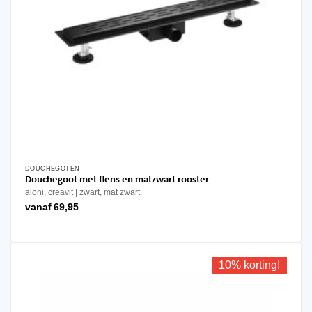
DOUCHEGOTEN
Dit
Douchegoot met flens en matzwart rooster
product
aloni, creavit
zwart, mat zwart
heeft
vanaf
69,95
meerdere
variaties.
Deze
optie
10% korting!
kan
gekozen
worden