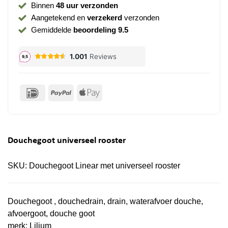
Binnen
48 uur verzonden
Aangetekend en
verzekerd
verzonden
Gemiddelde
beoordeling 9.5
IDeal
PayPal
Apple
Pay
Douchegoot universeel rooster
SKU:
Douchegoot Linear met universeel rooster
Douchegoot , douchedrain, drain, waterafvoer douche,
afvoergoot, douche goot
merk:
Lilium