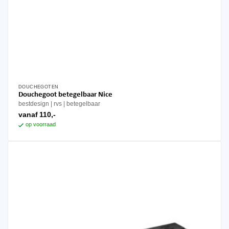
DOUCHEGOTEN
Dit
Douchegoot betegelbaar Nice
product
bestdesign
rvs
betegelbaar
heeft
vanaf
110,-
meerdere
op voorraad
variaties.
Deze
optie
kan
gekozen
worden
op
de
productpagina