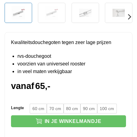
Kwaliteitsdouchegoten tegen zeer lage prijzen
rvs-douchegoot
voorzien van universeel rooster
in veel maten verkijgbaar
vanaf
65,-
Lengte
60 cm
70 cm
80 cm
90 cm
100 cm
IN JE WINKELMANDJE