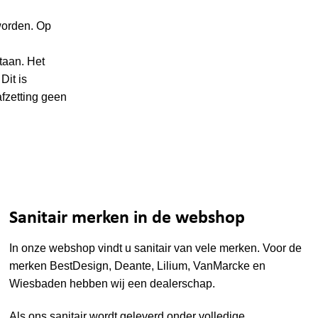
worden. Op
taan. Het
Dit is
fzetting geen
Sanitair merken in de webshop
In onze webshop vindt u sanitair van vele merken. Voor de
merken
BestDesign
,
Deante
,
Lilium
,
VanMarcke
en
Wiesbaden
hebben wij een dealerschap.
Als ons sanitair wordt geleverd onder volledige