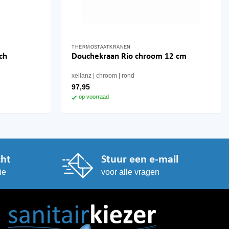
THERMOSTAATKRANEN
ch
Douchekraan Rio chroom 12 cm
xellanz
chroom
rond
97,95
op voorraad
cht
Stuur een e-mail
ie
voor alle vragen