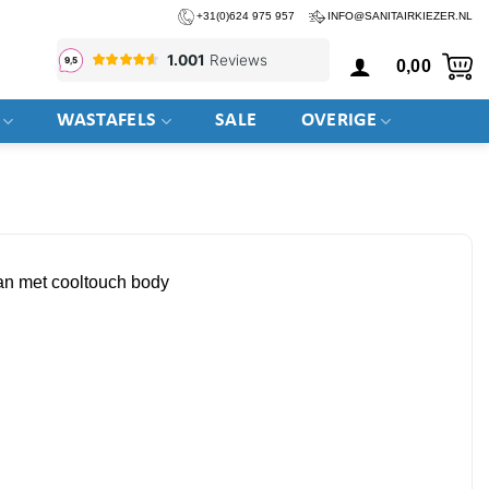
+31(0)624 975 957
INFO@SANITAIRKIEZER.NL
0,00
WASTAFELS
SALE
OVERIGE
an met cooltouch body