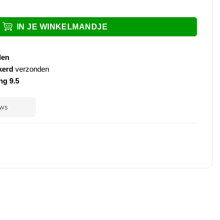
ouch chroom aantal
IN JE WINKELMANDJE
den
kerd
verzonden
ng 9.5
ple
ay