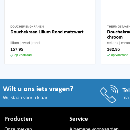
DOUCHEMENGKRANEN
THERMOSTAAT
Douchekraa
Douchekraan Lilium Rond matzwart
chroom
lilium
zwart
rond
xellanz
chro
157,95
162,95
op voorraad
op voorraad
Wilt u ons iets vragen?
Te
ma 
Wij staan voor u klaar.
Producten
Service
Onze merken
Algemene voorwaarden