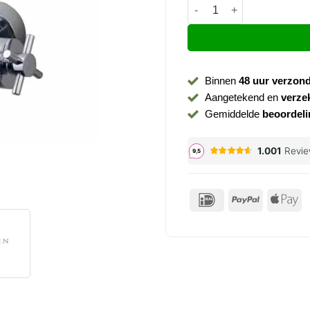
Douchekraan Cross coolt
Binnen
48 uur verzon
Aangetekend en
verze
Gemiddelde
beoordeli
IDeal
PayPal
Ap
P