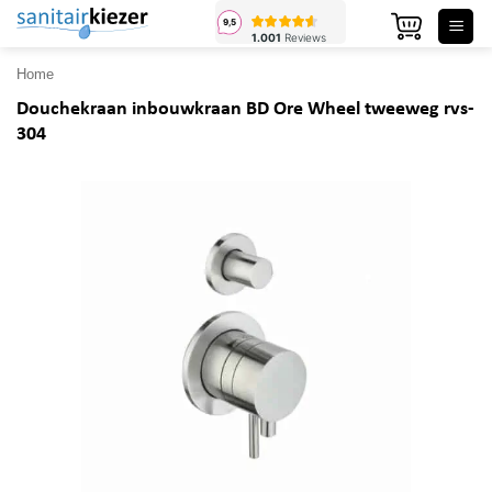
Ga
naar
inhoud
Home
Douchekraan inbouwkraan BD Ore Wheel tweeweg rvs-
304