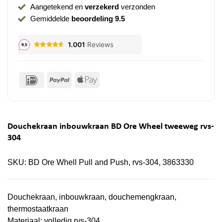
Aangetekend en
verzekerd
verzonden
Gemiddelde
beoordeling 9.5
IDeal
PayPal
Apple
Pay
Douchekraan inbouwkraan BD Ore Wheel tweeweg rvs-
304
SKU:
BD Ore Whell Pull and Push, rvs-304, 3863330
Douchekraan, inbouwkraan, douchemengkraan,
thermostaatkraan
Materiaal: volledig rvs-304