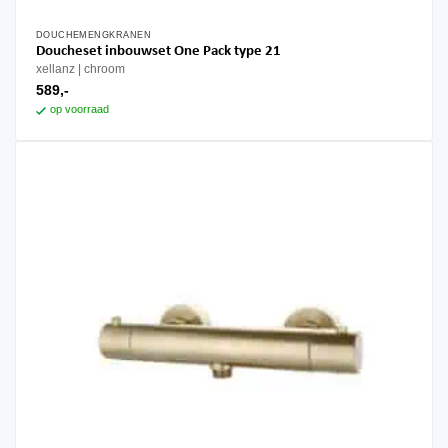
DOUCHEMENGKRANEN
Doucheset inbouwset One Pack type 21
xellanz
chroom
589,-
op voorraad