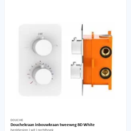
DOUCHE
Douchekraan inbouwkraan tweeweg BD White
bestdesign
wit
rechthoek