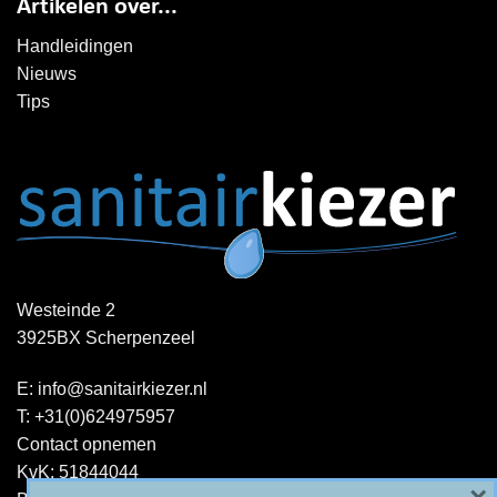
Artikelen over...
Handleidingen
Nieuws
Tips
Westeinde 2
3925BX Scherpenzeel
E:
info@sanitairkiezer.nl
T:
+31(0)624975957
Contact opnemen
KvK: 51844044