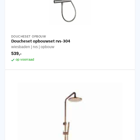
DOUCHESET OPBOUW
Doucheset opbouwset rvs-304
wiesbaden
rvs
opbouw
539,-
op voorraad