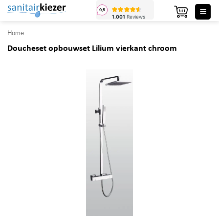
Ga
naar
inhoud
Home
Doucheset opbouwset Lilium vierkant chroom