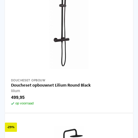
DOUCHESET OPBOUW
Doucheset opbouwset Lilium Round Black
lilium
499,95
op voorraad
-29%