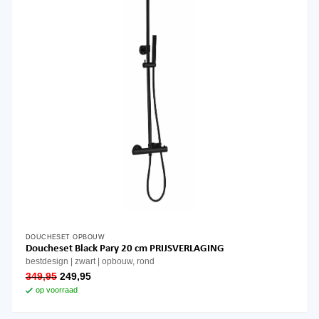
DOUCHESET OPBOUW
Doucheset Black Pary 20 cm PRIJSVERLAGING
bestdesign
zwart
opbouw, rond
oorspronkelijke
huidige
349,95
249,95
prijs
prijs
op voorraad
was:
is:
349,95.
249,95.