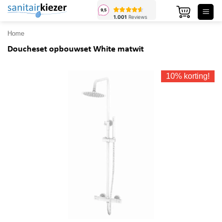
Ga
naar
inhoud
Home
Doucheset opbouwset White matwit
10% korting!