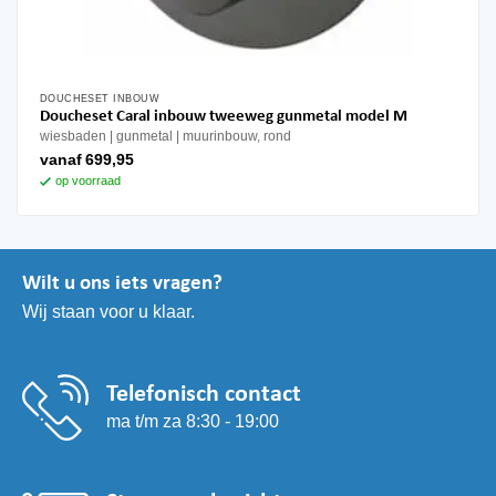
DOUCHESET INBOUW
Dit
Doucheset Caral inbouw tweeweg gunmetal model M
product
wiesbaden
gunmetal
muurinbouw, rond
heeft
vanaf
699,95
meerdere
op voorraad
variaties.
Deze
optie
kan
Wilt u ons iets vragen?
gekozen
Wij staan voor u klaar.
worden
op
de
productpagina
Telefonisch contact
ma t/m za 8:30 - 19:00