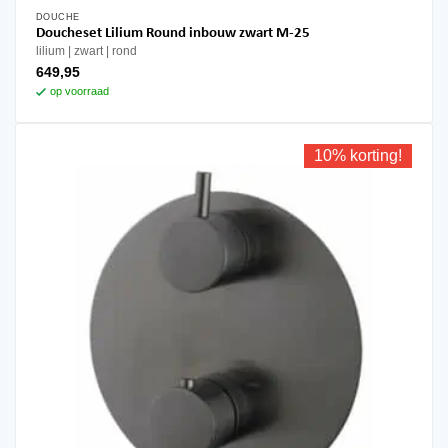
DOUCHE
Doucheset Lilium Round inbouw zwart M-25
lilium
zwart
rond
649,95
op voorraad
10% korting!