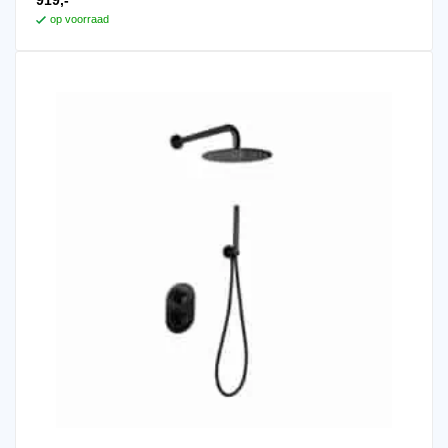
919,-
op voorraad