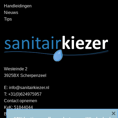
Handleidingen
Nieuws
Tips
Westeinde 2
3925BX Scherpenzeel
E:
info@sanitairkiezer.nl
T:
+31(0)624975957
Contact opnemen
KvK: 51844044
×
BTW-ID : NL001344060B15