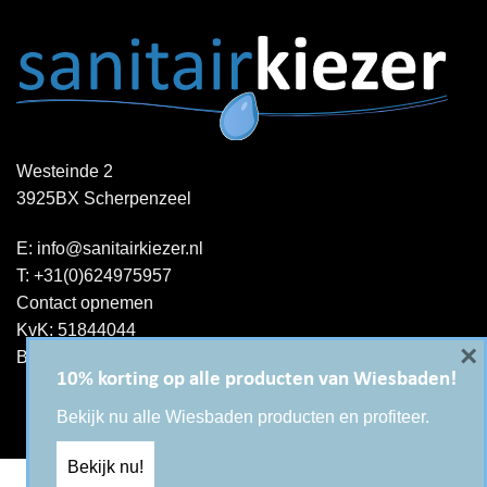
Westeinde 2
3925BX Scherpenzeel
E:
info@sanitairkiezer.nl
T:
+31(0)624975957
Contact opnemen
KvK: 51844044
×
BTW-ID : NL001344060B15
10% korting op alle producten van Wiesbaden!
Bekijk nu alle Wiesbaden producten en profiteer.
Bekijk nu!
Copyright 2026 ©
Sanitairkiezer.nl
|
WordPress onderhoud