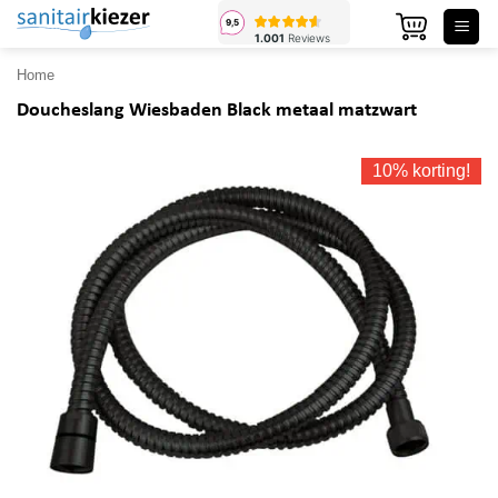
Ga
naar
inhoud
Home
Doucheslang Wiesbaden Black metaal matzwart
10% korting!