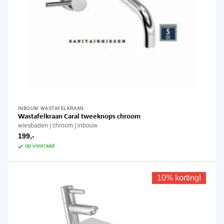
INBOUW WASTAFELKRAAN
Wastafelkraan Caral tweeknops chroom
wiesbaden
chroom
inbouw
199,-
op voorraad
10% korting!