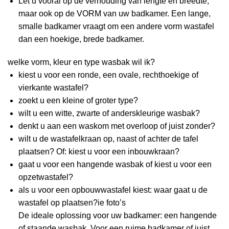
Let u vooral op de verhouding van lengte en breedte,
maar ook op de VORM van uw badkamer. Een lange,
smalle badkamer vraagt om een andere vorm wastafel
dan een hoekige, brede badkamer.
welke vorm, kleur en type wasbak wil ik?
kiest u voor een ronde, een ovale, rechthoekige of
vierkante wastafel?
zoekt u een kleine of groter type?
wilt u een witte, zwarte of anderskleurige wasbak?
denkt u aan een waskom met overloop of juist zonder?
wilt u de wastafelkraan op, naast of achter de tafel
plaatsen? Of: kiest u voor een inbouwkraan?
gaat u voor een hangende wasbak of kiest u voor een
opzetwastafel?
als u voor een opbouwwastafel kiest: waar gaat u de
wastafel op plaatsen?ie foto’s
De ideale oplossing voor uw badkamer: een hangende
of staande wasbak. Voor een ruime badkamer of juist