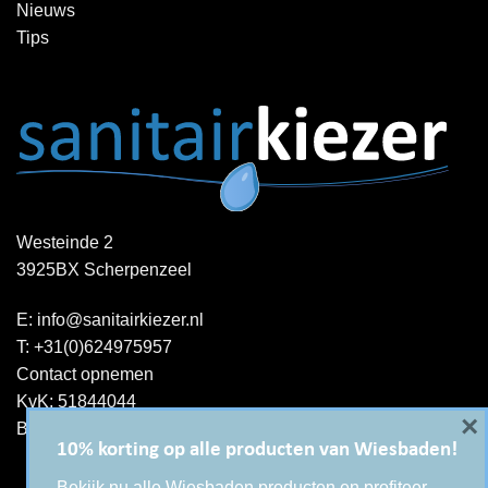
Nieuws
Tips
Westeinde 2
3925BX Scherpenzeel
E:
info@sanitairkiezer.nl
T:
+31(0)624975957
Contact opnemen
KvK: 51844044
×
BTW-ID : NL001344060B15
10% korting op alle producten van Wiesbaden!
Bekijk nu alle Wiesbaden producten en profiteer.