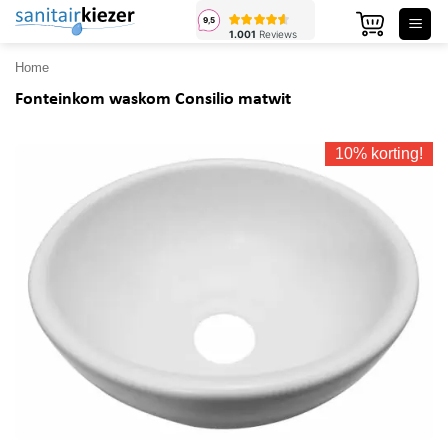
Ga
naar
inhoud
Home
Fonteinkom waskom Consilio matwit
10% korting!