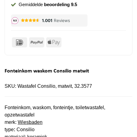
Gemiddelde
beoordeling 9.5
IDeal
PayPal
Apple
Pay
Fonteinkom waskom Consilio matwit
SKU:
Wastafel Consilio, matwit, 32.3577
Fonteinkom, waskom, fonteintje, toiletwastafel,
opzetwastafel
merk:
Wiesbaden
type
:
Consilio
materiaal: keramiek