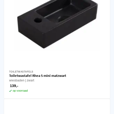
TOILETWASTAFELS
Dit
Toiletwastafel Rhea S mini matzwart
product
wiesbaden
zwart
heeft
139,-
meerdere
op voorraad
variaties.
Deze
optie
kan