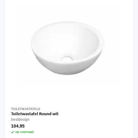
gekozen
worden
op
de
productpagina
TOILETWASTAFELS
Toiletwastafel Round wit
bestdesign
104,95
op voorraad