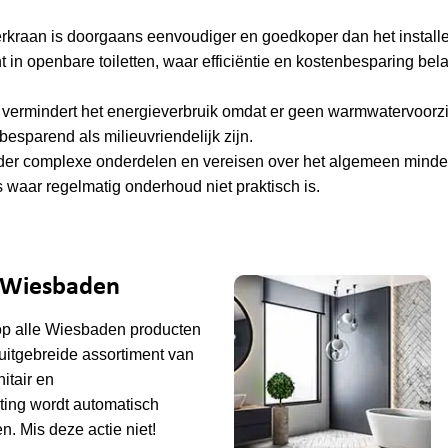
rkraan is doorgaans eenvoudiger en goedkoper dan het install
t in openbare toiletten, waar efficiëntie en kostenbesparing bela
vermindert het energieverbruik omdat er geen warmwatervoorz
besparend als milieuvriendelijk zijn.
r complexe onderdelen en vereisen over het algemeen minde
s waar regelmatig onderhoud niet praktisch is.
e Wiesbaden
op alle
Wiesbaden
producten
uitgebreide assortiment van
tair en
ting wordt automatisch
n. Mis deze actie niet!