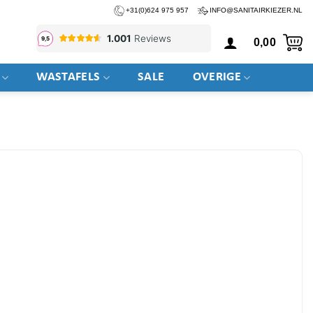
+31(0)624 975 957
INFO@SANITAIRKIEZER.NL
0,00
WASTAFELS
SALE
OVERIGE