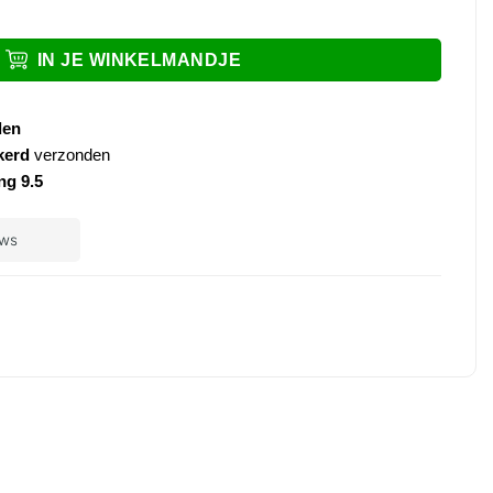
r XL geborsteld messing aantal
IN JE WINKELMANDJE
den
kerd
verzonden
ng 9.5
ple
ay