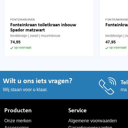
FONTEINKRANEN
FONTEINKRAN
Fonteinkraan toiletkraan inbouw
Fonteinkr
Spador matzwart
bestdesign
zwart
muurinbouw
bestdesign
z
74,95
47,95
op voorraad
op voorraad
Wilt u ons iets vragen?
Te
ma 
Wij staan voor u klaar.
Producten
Service
Onze merken
Algemene voorwaarden
Accessoires
Garantievoorwaarden