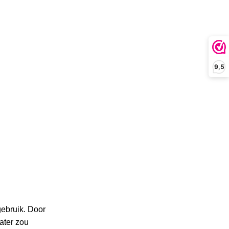
9,5
gebruik. Door
ater zou