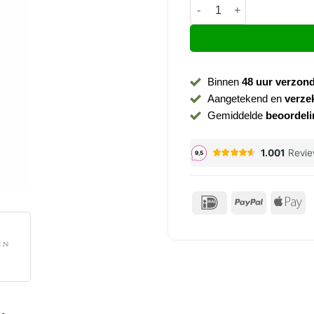
Fonteinkraan Caral Amado
Binnen
48 uur verzon
Aangetekend en
verze
Gemiddelde
beoordeli
IDeal
PayPal
Ap
P