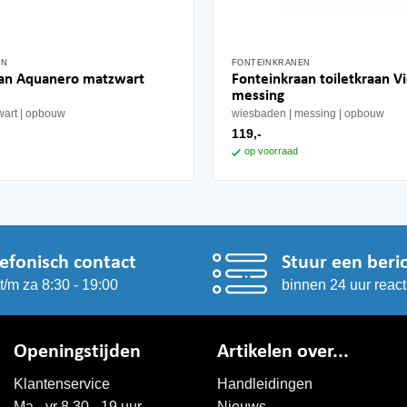
EN
FONTEINKRANEN
Fonteinkraan toiletkraan Vi
aan Aquanero matzwart
messing
wart
opbouw
wiesbaden
messing
opbouw
119,-
op voorraad
lefonisch contact
Stuur een beri
t/m za 8:30 - 19:00
binnen 24 uur react
Openingstijden
Artikelen over...
Klantenservice
Handleidingen
Ma - vr 8.30 - 19 uur
Nieuws