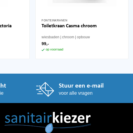
FONTEINKRANEN
ctoria
Toiletkraan Casma chroom
wiesbaden
chroom
opbouw
99,-
op voorraad
cht
Stuur een e-mail
ie
voor alle vragen