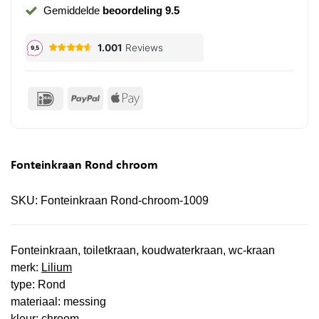
Gemiddelde
beoordeling 9.5
IDeal
PayPal
Apple
Pay
Fonteinkraan Rond chroom
SKU:
Fonteinkraan Rond-chroom-1009
Fonteinkraan, toiletkraan, koudwaterkraan, wc-kraan
merk:
Lilium
type: Rond
materiaal: messing
kleur: chroom