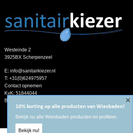
Westeinde 2
3925BX Scherpenzeel
E:
info@sanitairkiezer.nl
T:
+31(0)624975957
Contact opnemen
KvK: 51844044
×
BTW-ID : NL001344060B15
10% korting op alle producten van Wiesbaden!
Bekijk nu alle Wiesbaden producten en profiteer.
Bekijk nu!