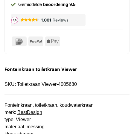
Gemiddelde
beoordeling 9.5
IDeal
PayPal
Apple
Pay
Fonteinkraan toiletkraan Viewer
SKU:
Toiletkraan Viewer-4005630
Fonteinkraan, toiletkraan, koudwaterkraan
merk:
BestDesign
type: Viewer
materiaal: messing
kleur: chroom