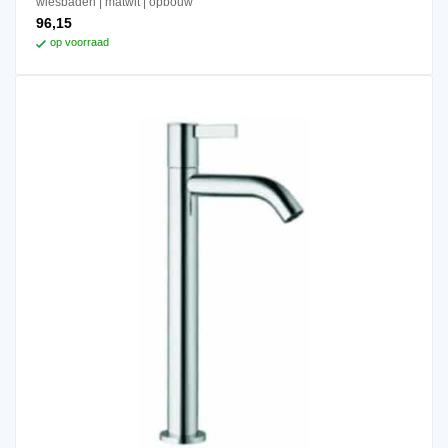
wiesbaden
matwit
opbouw
96,15
op voorraad