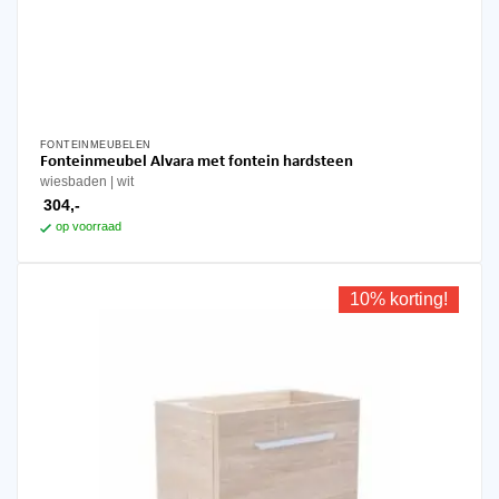
FONTEINMEUBELEN
Dit
Fonteinmeubel Alvara met fontein hardsteen
product
wiesbaden
wit
heeft
304,-
meerdere
op voorraad
variaties.
Deze
optie
10% korting!
kan
gekozen
worden
op
de
productpagina