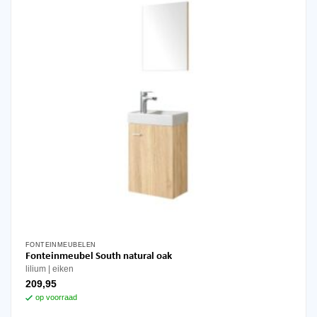
worden
op
de
productpagina
FONTEINMEUBELEN
Fonteinmeubel South natural oak
lilium
eiken
209,95
op voorraad