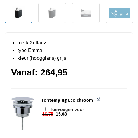
merk Xellanz
type Emma
kleur (hoogglans) grijs
Vanaf:
264,95
Fonteinplug Eco chroom
Toevoegen voor
16,75
15,08
Oorspronkelijke prijs was: 16,75.
Huidige prijs is: 15,08.