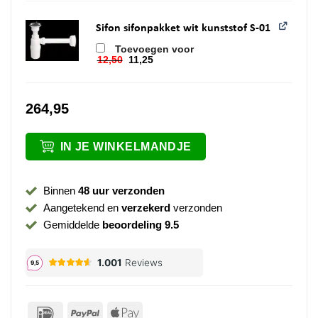
Sifon sifonpakket wit kunststof S-01
Toevoegen voor
12,50
11,25
Oorspronkelijke prijs was: 12,50.
Huidige prijs is: 11,25.
264,95
IN JE WINKELMANDJE
Binnen
48 uur verzonden
Aangetekend en
verzekerd
verzonden
Gemiddelde
beoordeling 9.5
IDeal
PayPal
Apple