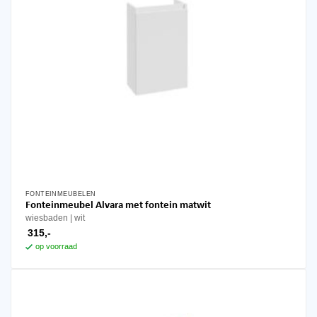
productpagina
FONTEINMEUBELEN
Dit
Fonteinmeubel Alvara met fontein matwit
product
wiesbaden
wit
heeft
315,-
meerdere
op voorraad
variaties.
Deze
optie
kan
gekozen