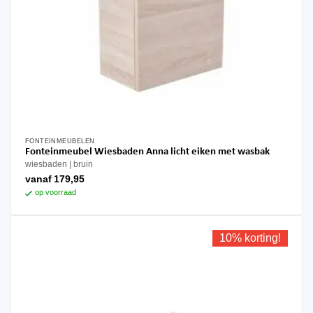
FONTEINMEUBELEN
Dit
Fonteinmeubel Wiesbaden Anna licht eiken met wasbak
product
wiesbaden
bruin
heeft
vanaf
179,95
meerdere
op voorraad
variaties.
Deze
optie
10% korting!
kan
gekozen
worden
op
de