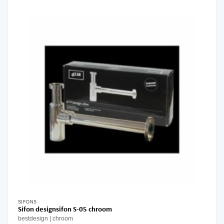
SIFONS
Sifon designsifon S-05 chroom
bestdesign
chroom