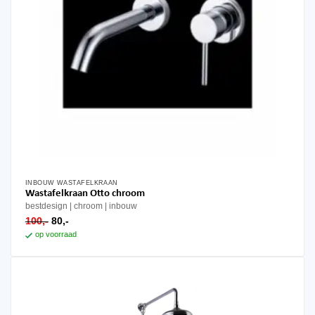
INBOUW WASTAFELKRAAN
Wastafelkraan Otto chroom
bestdesign
chroom
inbouw
oorspronkelijke
huidige
100,-
80,-
prijs
prijs
op voorraad
was:
is:
100,-.
80,-.