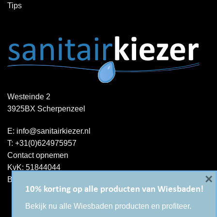
Tips
Westeinde 2
3925BX Scherpenzeel
E:
info@sanitairkiezer.nl
T:
+31(0)624975957
Contact opnemen
KvK: 51844044
×
BTW-ID : NL001344060B15
10% korting op alle producten van Wiesbaden!
Bekijk nu alle Wiesbaden producten en profiteer.