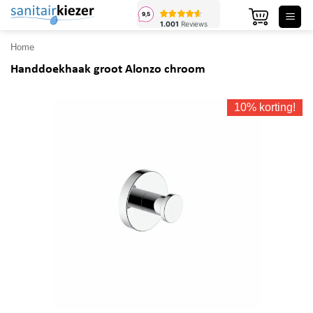
Ga
naar
inhoud
Home
Handdoekhaak groot Alonzo chroom
10% korting!