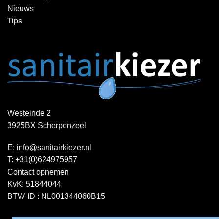
Nieuws
Tips
Westeinde 2
3925BX Scherpenzeel
E:
info@sanitairkiezer.nl
T:
+31(0)624975957
Contact opnemen
KvK: 51844044
BTW-ID : NL001344060B15