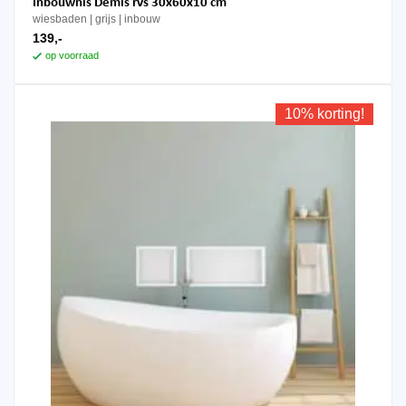
Inbouwnis Demis rvs 30x60x10 cm
wiesbaden
grijs
inbouw
139,-
op voorraad
10% korting!