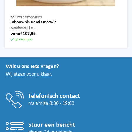
TOILETACCESSOIRES
Dit
Inbouwnis Demis matwit
product
wiesbaden
wit
heeft
vanaf
107,95
meerdere
op voorraad
variaties.
Deze
optie
kan
Wilt u ons iets vragen?
gekozen
Wij staan voor u klaar.
worden
op
de
productpagina
Telefonisch contact
ma t/m za 8:30 - 19:00
Stuur een bericht