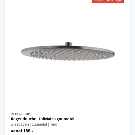
REGENDOUCHES
Dit
Regendouche UniMatch gunmetal
product
wiesbaden
gunmetal
rond
heeft
vanaf
189,-
meerdere