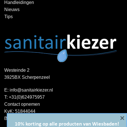
Handleidingen
Nieuws
Tips
Westeinde 2
3925BX Scherpenzeel
E:
info@sanitairkiezer.nl
T:
+31(0)624975957
Contact opnemen
KvK: 51844044
×
BTW-ID : NL001344060B15
10% korting op alle producten van Wiesbaden!