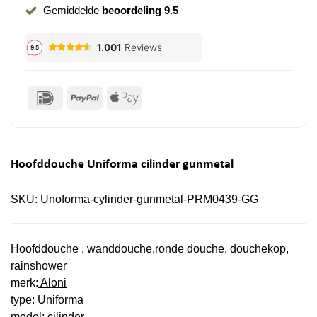
Gemiddelde
beoordeling 9.5
IDeal
PayPal
Apple
Pay
Hoofddouche Uniforma cilinder gunmetal
SKU:
Unoforma-cylinder-gunmetal-PRM0439-GG
Hoofddouche , wanddouche,rond
e
douche, douchekop,
rainshower
merk:
Aloni
type: Uniforma
model: cilinder