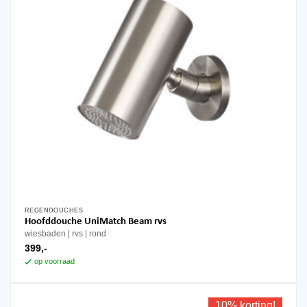
REGENDOUCHES
Hoofddouche UniMatch Beam rvs
wiesbaden
rvs
rond
399,-
op voorraad
10% korting!