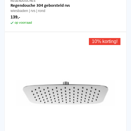
REGENDOUCHES
Regendouche 304 geborsteld rvs
wiesbaden
rvs
rond
139,-
op voorraad
10% korting!