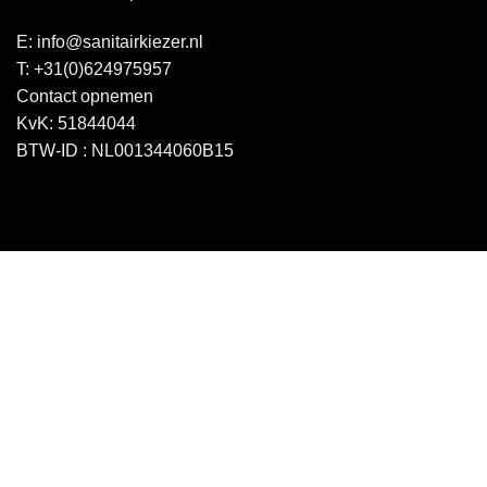
E:
info@sanitairkiezer.nl
T:
+31(0)624975957
Contact opnemen
KvK: 51844044
BTW-ID : NL001344060B15
Copyright 2026 ©
Sanitairkiezer.nl
|
WordPress onderhoud