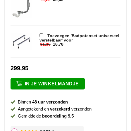
Oorspronkelijke prijs was: 70,20.
Huidige prijs is: 66,69.
Toevoegen 'Badpotenset universeel
verstelbaar' voor
31,30
18,78
Oorspronkelijke prijs was: 31,30.
Huidige prijs is: 18,78.
299,95
IN JE WINKELMANDJE
Binnen
48 uur verzonden
Aangetekend en
verzekerd
verzonden
Gemiddelde
beoordeling 9.5