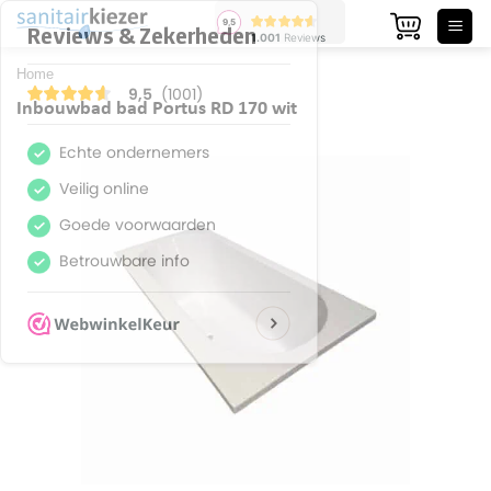
Ga
naar
inhoud
Home
Inbouwbad bad Portus RD 170 wit