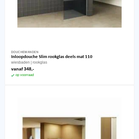
DOUCHEWANDEN
Dit
Inloopdouche Slim rookglas deels mat 110
product
wiesbaden
rookglas
heeft
vanaf
348,-
meerdere
op voorraad
variaties.
Deze
optie
kan
gekozen
worden
op
de
productpagina