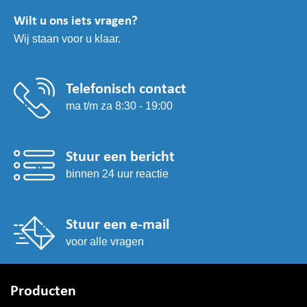
kan
Wilt u ons iets vragen?
gekozen
Wij staan voor u klaar.
worden
op
de
productpagina
Telefonisch contact
ma t/m za 8:30 - 19:00
Stuur een bericht
binnen 24 uur reactie
Stuur een e-mail
voor alle vragen
Producten