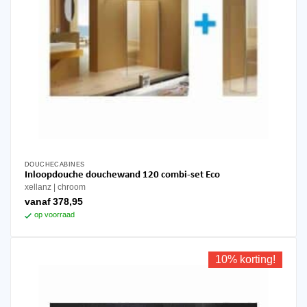
DOUCHECABINES
Dit
Inloopdouche douchewand 120 combi-set Eco
product
xellanz
chroom
heeft
vanaf
378,95
meerdere
op voorraad
variaties.
Deze
optie
10% korting!
kan
gekozen
worden