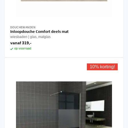
DOUCHEWANDEN
Dit
Inloopdouche Comfort deels mat
product
wiesbaden
glas, matglas
heeft
vanaf
319,-
meerdere
op voorraad
variaties.
Deze
optie
10% korting!
kan
gekozen
worden
op
de
productpagina