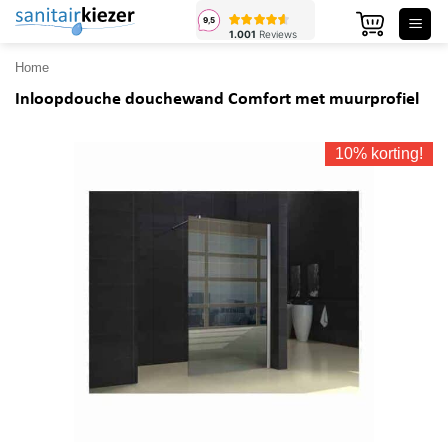
Ga
naar
inhoud
Home
Inloopdouche douchewand Comfort met muurprofiel
10% korting!