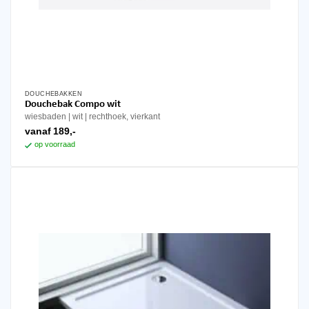
DOUCHEBAKKEN
Dit
Douchebak Compo wit
product
wiesbaden
wit
rechthoek, vierkant
heeft
vanaf
189,-
meerdere
op voorraad
variaties.
Deze
optie
kan
gekozen
worden
op
de
productpagina