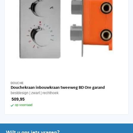
DOUCHE
Douchekraan inbouwkraan tweeweg BD Ore garand
bestdesign
zwart
rechthoek
509,95
op voorraad
Wilt u ons iets vragen?