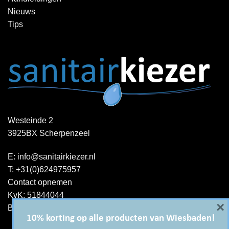
Nieuws
Tips
Westeinde 2
3925BX Scherpenzeel
E:
info@sanitairkiezer.nl
T:
+31(0)624975957
Contact opnemen
KvK: 51844044
×
BTW-ID : NL001344060B15
10% korting op alle producten van Wiesbaden!