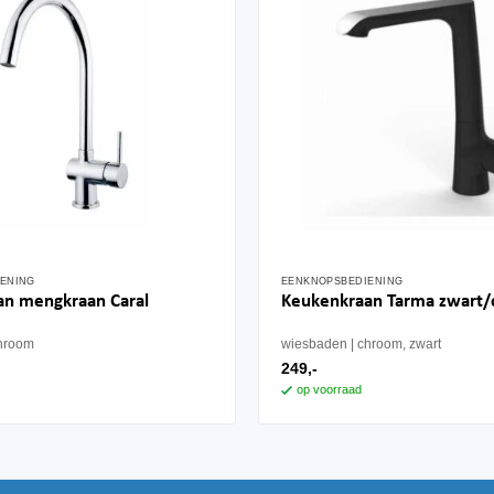
ENING
EENKNOPSBEDIENING
an mengkraan Caral
Keukenkraan Tarma zwart
hroom
wiesbaden
chroom, zwart
249,-
op voorraad