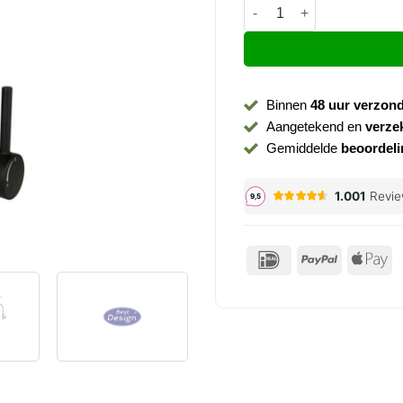
Keukenkraan Nero Son zwa
Binnen
48 uur verzon
Aangetekend en
verze
Gemiddelde
beoordeli
IDeal
PayPal
Ap
P