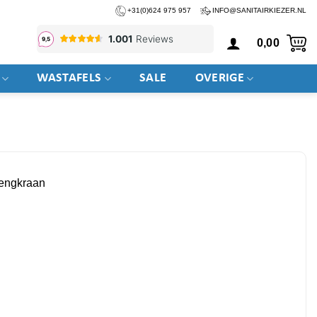
+31(0)624 975 957
INFO@SANITAIRKIEZER.NL
0,00
WASTAFELS
SALE
OVERIGE
engkraan