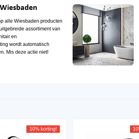
e Wiesbaden
op alle
Wiesbaden
producten
uitgebreide assortiment van
tair en
ting wordt automatisch
n. Mis deze actie niet!
10% korting!
10