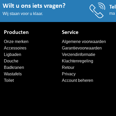
Wilt u ons iets vragen?
Te
ma 
Wij staan voor u klaar.
Producten
Service
Onze merken
Algemene voorwaarden
Accessoires
Garantievoorwaarden
Ligbaden
Verzendinformatie
Douche
Klachtenregeling
Badkranen
Retour
Wastafels
Privacy
Toilet
Account beheren