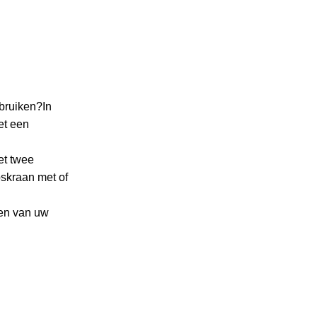
ebruiken?In
et een
et twee
skraan met of
pen van uw