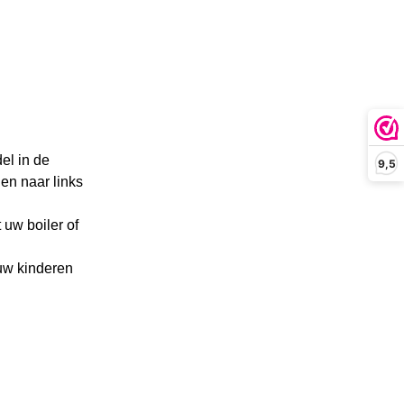
el in de
9,5
den naar links
 uw boiler of
 uw kinderen