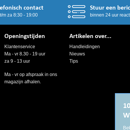
lefonisch contact
Stuur een beri
t/m za 8:30 - 19:00
binnen 24 uur react
Openingstijden
Artikelen over...
Klantenservice
Handleidingen
Ma - vr 8.30 - 19 uur
Nieuws
za 9 - 13 uur
Tips
Ma - vr op afspraak in ons
magazijn afhalen.
10
W
Bek