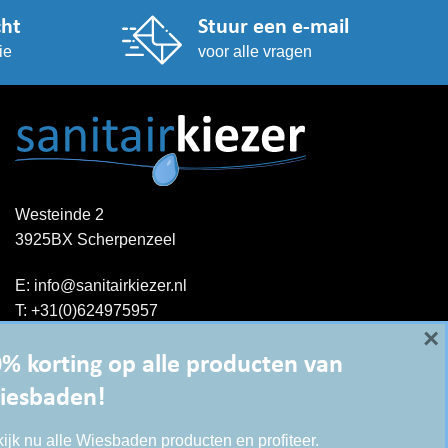
cht
Stuur een e-mail
ie
voor alle vragen
Westeinde 2
3925BX Scherpenzeel
E:
info@sanitairkiezer.nl
T:
+31(0)624975957
×
Contact opnemen
KvK: 51844044
% korting op alle producten van
BTW-ID : NL001344060B15
iesbaden!
ijk nu alle Wiesbaden producten en profiteer.