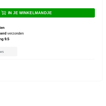
rt aantal
IN JE WINKELMANDJE
den
kerd
verzonden
ng 9.5
ple
ay