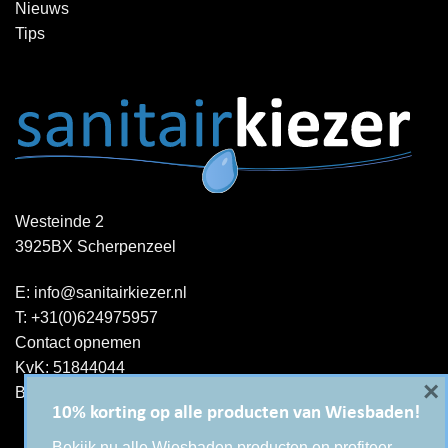
Nieuws
Tips
Westeinde 2
3925BX Scherpenzeel
E:
info@sanitairkiezer.nl
T:
+31(0)624975957
Contact opnemen
KvK: 51844044
×
BTW-ID : NL001344060B15
10% korting op alle producten van Wiesbaden!
Bekijk nu alle Wiesbaden producten en profiteer.