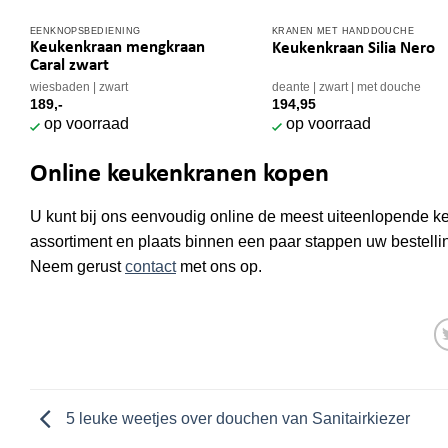
EENKNOPSBEDIENING
KRANEN MET HANDDOUCHE
Keukenkraan mengkraan
Keukenkraan Silia Nero
Caral zwart
wiesbaden
zwart
deante
zwart
met douche
189,-
194,95
op voorraad
op voorraad
Online keukenkranen kopen
U kunt bij ons eenvoudig online de meest uiteenlopende ke
assortiment en plaats binnen een paar stappen uw bestelling
Neem gerust
contact
met ons op.
5 leuke weetjes over douchen van Sanitairkiezer