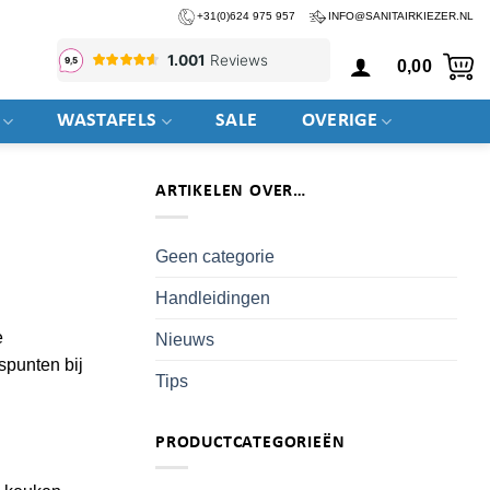
+31(0)624 975 957
INFO@SANITAIRKIEZER.NL
0,00
WASTAFELS
SALE
OVERIGE
ARTIKELEN OVER…
Geen categorie
Handleidingen
e
Nieuws
spunten bij
Tips
PRODUCTCATEGORIEËN