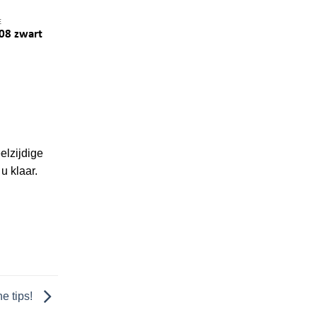
E
08 zwart
elzijdige
u klaar.
he tips!