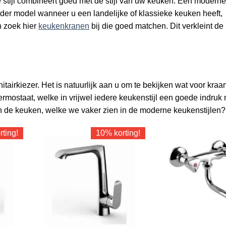
e stijl combineert goed met de stijl van uw keuken. Een modern
der model wanneer u een landelijke of klassieke keuken heeft,
n zoek hier
keukenkranen
bij die goed matchen. Dit verkleint de
airkiezer. Het is natuurlijk aan u om te bekijken wat voor kraan
ermostaat, welke in vrijwel iedere keukenstijl een goede indruk
in de keuken, welke we vaker zien in de moderne keukenstijlen?
ting!
10% korting!