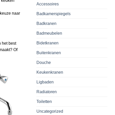
e keuken
Accessoires
 keuze naar
Badkamerspiegels
Badkranen
Badmeubelen
Bidetkranen
 het best
 maakt? Of
Buitenkranen
Douche
Keukenkranen
Ligbaden
Radiatoren
Toiletten
Uncategorized