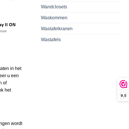
Wandclosets
Waskommen
y II ON
Wastafelkranen
bouw
Wastafels
aten in het
eer u een
n of
ok het
9,5
ingen wordt