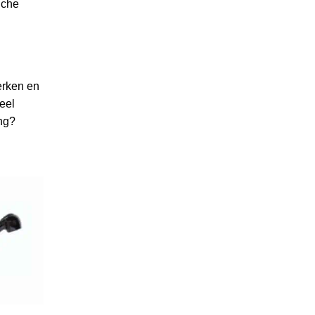
uche
erken en
eel
ing?