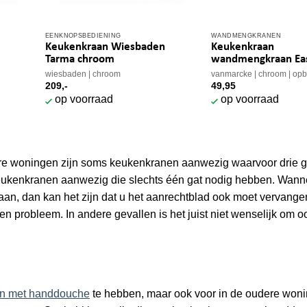
EENKNOPSBEDIENING
WANDMENGKRANEN
Keukenkraan Wiesbaden
Keukenkraan
Tarma chroom
wandmengkraan Eas
wiesbaden
chroom
vanmarcke
chroom
op
209,-
49,95
op voorraad
op voorraad
dere woningen zijn soms keukenkranen aanwezig waarvoor drie g
keukenkranen aanwezig die slechts één gat nodig hebben. Wann
an, dan kan het zijn dat u het aanrechtblad ook moet vervange
n probleem. In andere gevallen is het juist niet wenselijk om o
n met handdouche
te hebben, maar ook voor in de oudere won