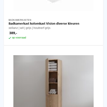
BADKAMERKASTEN
Dit
Badkamerkast kolomkast Vision diverse kleuren
product
xellanz
wit | grijs | houtnerf grijs
heeft
389,-
meerdere
op voorraad
variaties.
Deze
optie
kan
gekozen
worden
op
de
productpagina