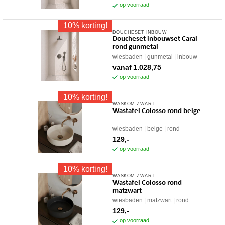
variaties.
op voorraad
de
Deze
productpagina
10% korting!
optie
DOUCHESET INBOUW
Dit
kan
Doucheset inbouwset Caral
product
gekozen
rond gunmetal
heeft
worden
wiesbaden
gunmetal
inbouw
meerdere
op
vanaf
1.028,75
variaties.
op voorraad
de
Deze
productpagina
10% korting!
optie
WASKOM ZWART
kan
Wastafel Colosso rond beige
gekozen
worden
wiesbaden
beige
rond
op
129,-
op voorraad
de
productpagina
10% korting!
WASKOM ZWART
Wastafel Colosso rond
matzwart
wiesbaden
matzwart
rond
129,-
op voorraad