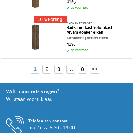
419,-
op voorraad
10% korting!
BADKAMERKASTEN
Badkamerkast kolomkast
Alvara donker eiken
wiesbaden
donker eiken
419,-
op voorraad
1
2
3
…
8
>>
Wilt u ons iets vragen?
Wij staan voor u klaar.
Telefonisch contact
ma t/m za 8:30 - 19:00