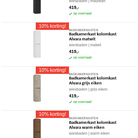
worden
wiesbaden
matzwart
op
419,-
op voorraad
de
productpagina
10% korting!
BADKAMERKASTEN
Badkamerkast kolomkast
Alvara matwit
wiesbaden
matwit
419,-
op voorraad
10% korting!
BADKAMERKASTEN
Badkamerkast kolomkast
Alvara grijs eiken
wiesbaden
grijs eiken
419,-
op voorraad
10% korting!
BADKAMERKASTEN
Badkamerkast kolomkast
Alvara warm eiken
wiesbaden
warm eiken