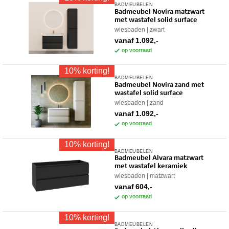
BADMEUBELEN
Dit
kan
Badmeubel Novira matzwart
product
gekozen
met wastafel solid surface
heeft
worden
wiesbaden
zwart
meerdere
op
vanaf
1.092,-
variaties.
op voorraad
de
Deze
productpagina
10% korting!
optie
BADMEUBELEN
Dit
kan
Badmeubel Novira zand met
product
gekozen
wastafel solid surface
heeft
worden
wiesbaden
zand
meerdere
op
vanaf
1.092,-
variaties.
op voorraad
de
Deze
productpagina
10% korting!
optie
BADMEUBELEN
Dit
kan
Badmeubel Alvara matzwart
product
gekozen
met wastafel keramiek
heeft
worden
wiesbaden
matzwart
meerdere
op
vanaf
604,-
variaties.
op voorraad
de
Deze
productpagina
10% korting!
optie
BADMEUBELEN
Dit
kan