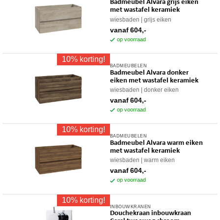
Badmeubel Alvara grijs eiken
product
gekozen
met wastafel keramiek
heeft
worden
wiesbaden
grijs eiken
meerdere
op
vanaf
604,-
variaties.
op voorraad
de
Deze
productpagina
10% korting!
optie
BADMEUBELEN
Dit
kan
Badmeubel Alvara donker
product
gekozen
eiken met wastafel keramiek
heeft
worden
wiesbaden
donker eiken
meerdere
op
vanaf
604,-
variaties.
op voorraad
de
Deze
productpagina
10% korting!
optie
BADMEUBELEN
Dit
kan
Badmeubel Alvara warm eiken
product
gekozen
met wastafel keramiek
heeft
worden
wiesbaden
warm eiken
meerdere
op
vanaf
604,-
variaties.
op voorraad
de
Deze
productpagina
10% korting!
optie
INBOUWKRANEN
Dit
kan
Douchekraan inbouwkraan
product