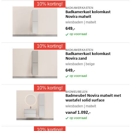
10% korting!
BADKAMERKASTEN
Badkamerkast kolomkast
Novira matwit
wiesbaden
matwit
649,-
op voorraad
10% korting!
BADKAMERKASTEN
Badkamerkast kolomkast
Novira zand
wiesbaden
beige
649,-
op voorraad
10% korting!
BADMEUBELEN
Dit
Badmeubel Novira matwit met
product
wastafel solid surface
heeft
wiesbaden
matwit
meerdere
vanaf
1.092,-
variaties.
op voorraad
Deze
10% korting!
optie