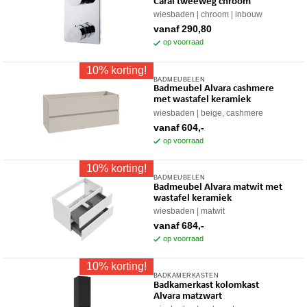
gekozen
Caral tweeweg chroom
heeft
worden
wiesbaden
chroom
inbouw
meerdere
op
vanaf
290,80
variaties.
op voorraad
de
Deze
productpagina
10% korting!
optie
BADMEUBELEN
Dit
kan
Badmeubel Alvara cashmere
product
gekozen
met wastafel keramiek
heeft
worden
wiesbaden
beige, cashmere
meerdere
op
vanaf
604,-
variaties.
op voorraad
de
Deze
productpagina
10% korting!
optie
BADMEUBELEN
Dit
kan
Badmeubel Alvara matwit met
product
gekozen
wastafel keramiek
heeft
worden
wiesbaden
matwit
meerdere
op
vanaf
684,-
variaties.
op voorraad
de
Deze
productpagina
10% korting!
optie
BADKAMERKASTEN
kan
Badkamerkast kolomkast
gekozen
Alvara matzwart