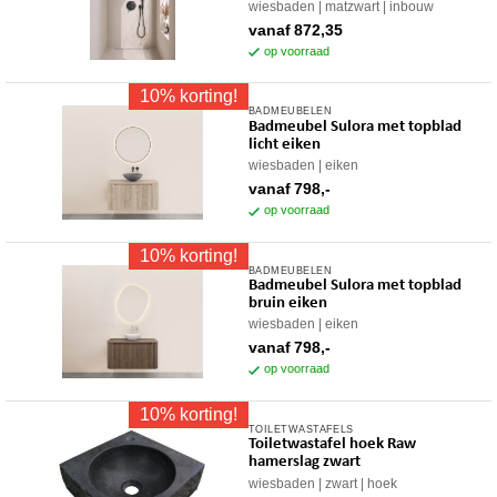
heeft
worden
wiesbaden
matzwart
inbouw
meerdere
op
vanaf
872,35
variaties.
op voorraad
de
Deze
productpagina
10% korting!
optie
BADMEUBELEN
Dit
kan
Badmeubel Sulora met topblad
product
gekozen
licht eiken
heeft
worden
wiesbaden
eiken
meerdere
op
vanaf
798,-
variaties.
op voorraad
de
Deze
productpagina
10% korting!
optie
BADMEUBELEN
Dit
kan
Badmeubel Sulora met topblad
product
gekozen
bruin eiken
heeft
worden
wiesbaden
eiken
meerdere
op
vanaf
798,-
variaties.
op voorraad
de
Deze
productpagina
10% korting!
optie
TOILETWASTAFELS
kan
Toiletwastafel hoek Raw
gekozen
hamerslag zwart
worden
wiesbaden
zwart
hoek