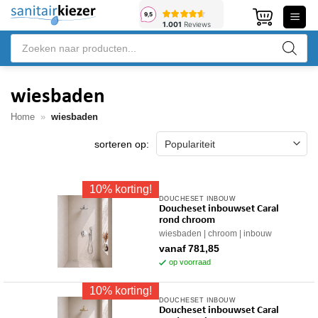
Ga
naar
Producten
inhoud
zoeken
wiesbaden
Home
»
wiesbaden
10% korting!
DOUCHESET INBOUW
Dit
Doucheset inbouwset Caral
product
rond chroom
heeft
wiesbaden
chroom
inbouw
meerdere
vanaf
781,85
variaties.
op voorraad
Deze
10% korting!
optie
DOUCHESET INBOUW
Dit
kan
Doucheset inbouwset Caral
product