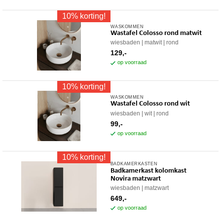
10% korting!
WASKOMMEN
Wastafel Colosso rond matwit
wiesbaden
matwit
rond
129,-
op voorraad
10% korting!
WASKOMMEN
Wastafel Colosso rond wit
wiesbaden
wit
rond
99,-
op voorraad
10% korting!
BADKAMERKASTEN
Badkamerkast kolomkast
Novira matzwart
wiesbaden
matzwart
649,-
op voorraad