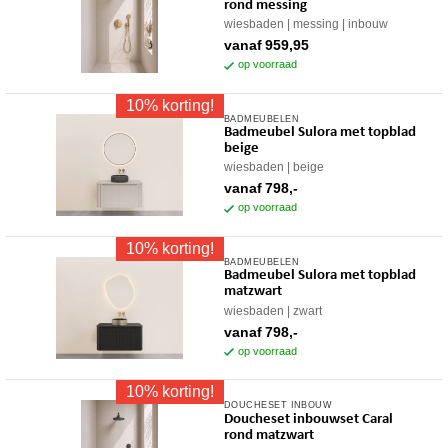
gekozen
rond messing
heeft
worden
wiesbaden
messing
inbouw
meerdere
op
vanaf
959,95
variaties.
op voorraad
de
Deze
productpagina
10% korting!
optie
BADMEUBELEN
Dit
kan
Badmeubel Sulora met topblad
product
gekozen
beige
heeft
worden
wiesbaden
beige
meerdere
op
vanaf
798,-
variaties.
op voorraad
de
Deze
productpagina
10% korting!
optie
BADMEUBELEN
Dit
kan
Badmeubel Sulora met topblad
product
gekozen
matzwart
heeft
worden
wiesbaden
zwart
meerdere
op
vanaf
798,-
variaties.
op voorraad
de
Deze
productpagina
10% korting!
optie
DOUCHESET INBOUW
Dit
kan
Doucheset inbouwset Caral
product
gekozen
rond matzwart