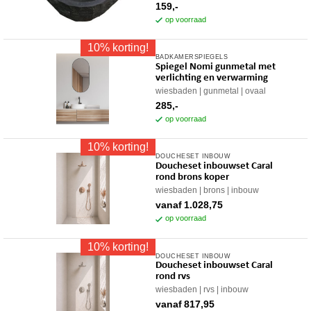
op
159,-
op voorraad
de
productpagina
10% korting!
BADKAMERSPIEGELS
Spiegel Nomi gunmetal met
verlichting en verwarming
wiesbaden
gunmetal
ovaal
285,-
op voorraad
10% korting!
DOUCHESET INBOUW
Dit
Doucheset inbouwset Caral
product
rond brons koper
heeft
wiesbaden
brons
inbouw
meerdere
vanaf
1.028,75
variaties.
op voorraad
Deze
10% korting!
optie
DOUCHESET INBOUW
Dit
kan
Doucheset inbouwset Caral
product
gekozen
rond rvs
heeft
worden
wiesbaden
rvs
inbouw
meerdere
op
vanaf
817,95