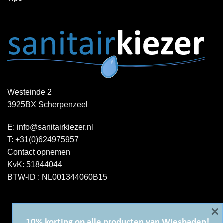
Westeinde 2
3925BX Scherpenzeel
E:
info@sanitairkiezer.nl
T:
+31(0)624975957
Contact opnemen
KvK: 51844044
BTW-ID : NL001344060B15
×
10% korting op alle producten van Wiesbaden!