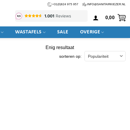
+31(0)624 975 957
INFO@SANITAIRKIEZER.NL
0,00
WASTAFELS
SALE
OVERIGE
Enig resultaat