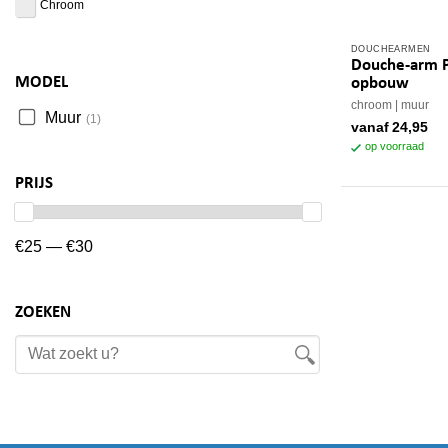
DOUCHEARMEN
Dit
Douche-arm P
product
MODEL
opbouw
heeft
chroom
muur
Muur
(1)
meerdere
vanaf
24,95
variaties.
op voorraad
Deze
PRIJS
optie
kan
gekozen
€25 — €30
worden
op
de
ZOEKEN
productpagina