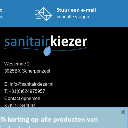
t
Stuur een e-mail
ie
voor alle vragen
Westeinde 2
3925BX Scherpenzeel
E:
info@sanitairkiezer.nl
T:
+31(0)624975957
Contact opnemen
KvK: 51844044
×
BTW-ID : NL001344060B15
% korting op alle producten van