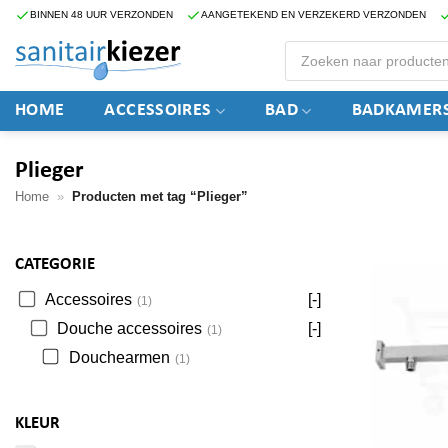
Ga
BINNEN 48 UUR VERZONDEN
AANGETEKEND EN VERZEKERD VERZONDEN
naar
Producten
zoeken
inhoud
HOME
ACCESSOIRES
BAD
BADKAMERS
Plieger
Home
»
Producten met tag “Plieger”
CATEGORIE
Accessoires
[-]
(1)
Douche accessoires
[-]
(1)
Douchearmen
(1)
KLEUR