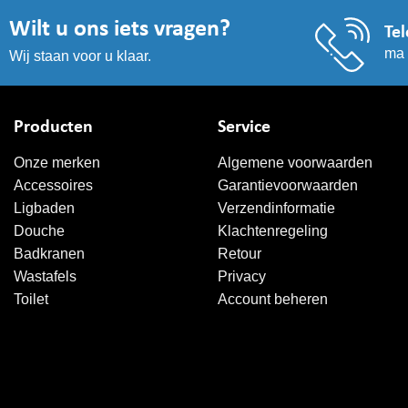
Wilt u ons iets vragen?
Tel
ma 
Wij staan voor u klaar.
Producten
Service
Onze merken
Algemene voorwaarden
Accessoires
Garantievoorwaarden
Ligbaden
Verzendinformatie
Douche
Klachtenregeling
Badkranen
Retour
Wastafels
Privacy
Toilet
Account beheren