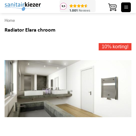
Ga
naar
inhoud
Home
Radiator Elara chroom
10% korting!