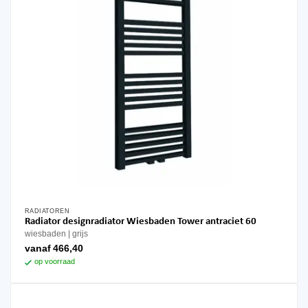
RADIATOREN
Dit
Radiator designradiator Wiesbaden Tower antraciet 60
product
wiesbaden
grijs
heeft
vanaf
466,40
meerdere
op voorraad
variaties.
Deze
optie