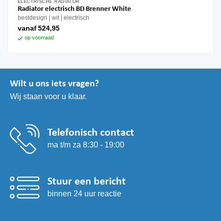
ELECTRISCHE RADIATOR
Dit
Radiator electrisch BD Brenner White
product
bestdesign
wit
electrisch
heeft
vanaf
524,95
meerdere
op voorraad
variaties.
Deze
optie
kan
Wilt u ons iets vragen?
gekozen
Wij staan voor u klaar.
worden
op
de
productpagina
Telefonisch contact
ma t/m za 8:30 - 19:00
Stuur een bericht
binnen 24 uur reactie