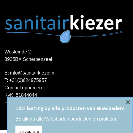
Westeinde 2
3925BX Scherpenzeel
E:
info@sanitairkiezer.nl
T:
+31(0)624975957
Contact opnemen
KvK: 51844044
×
BTW-ID : NL001344060B15
10% korting op alle producten van Wiesbaden!
Bekijk nu alle Wiesbaden producten en profiteer.
Bekijk nu!